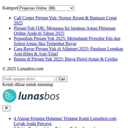
Kategori
Call Center Pinjam Yuk: Nomor Resmi & Bantuan Cepat
2025
Pinjam Yuk OJK: Mengapa Ini Jaminan Aman Pinjaman
Online Anda di Tahun 2025
Penagihan Pinjam Yuk 2025: Memahami Prosedur Etis dan
Solusi Aman Jika Terlambat Bayar
Cara Bayar Pinjam Yuk di Alfamart 2025: Panduan Lengkap
Anti-Ribet & Anti-Telat!
Bunga di Pinjam Yuk 2025: Biaya Pinjol Aman & Cerdas
© 2025 Lunasbos.com
Cari
Ketuk diluar untuk menutup
4 Alasan Kenapa Halaman Tentang Kami Lunasbos.com
Layak Anda Percaya