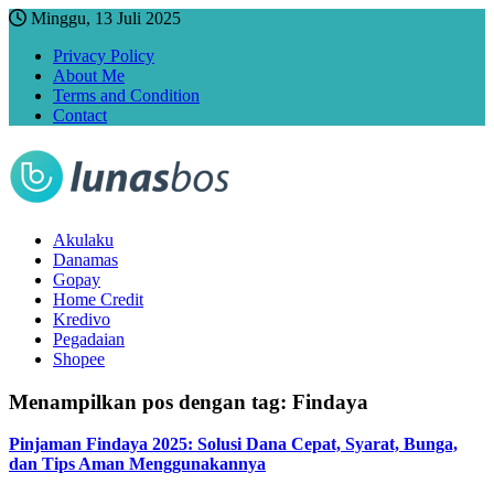
Minggu, 13 Juli 2025
Privacy Policy
About Me
Terms and Condition
Contact
Akulaku
Danamas
Gopay
Home Credit
Kredivo
Pegadaian
Shopee
Menampilkan pos dengan tag:
Findaya
Pinjaman Findaya 2025: Solusi Dana Cepat, Syarat, Bunga,
dan Tips Aman Menggunakannya