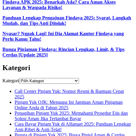
Findaya APK 2025: Benarkah Ada? Cara Aman Akses
Layanan & Waspada Risiko!
Panduan Lengkap Pengajuan Findaya 2025: Syarat, Langkah
Mudah, dan Tips Anti Ditolak!
Nyasar? Nggak Lagi! Ini Dia Alamat Kantor Findaya yang
Perlu Kamu Tahu!
Bunga Pinjaman Findaya: Rincian Lengkap, Limit, & Tips
Cerdas [Update 2025]
Kategori
Kategori
Call Center Pinjam Yuk: Nomor Resmi & Bantuan Cepat
2025
Pinjam Yuk OJK: Mengapa Ini Jaminan Aman Pinjaman
Online Anda di Tahun 2025
Penagihan Pinjam Yuk 2025: Memahami Prosedur Etis dan
Solusi Aman Jika Terlambat Bayar
Cara Bayar Pinjam Yuk di Alfamart 2025: Panduan Lengkap
Anti-Ribet & Anti-Telat!
Bunga di Pinjam Yuk 2025: Biaya Pinjol Aman & Cerdas