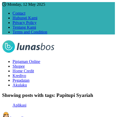
Monday, 12 May 2025
Contact
Hubungi Kami
Privacy Policy
Tentang Kami
Terms and Condition
Pinjaman Online
Shopee
Home Credit
Kredivo
Pegadaian
Akulaku
Showing posts with tags:
Papitupi Syariah
Aplikasi