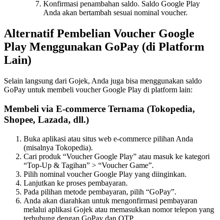
Konfirmasi penambahan saldo. Saldo Google Play
Anda akan bertambah sesuai nominal voucher.
Alternatif Pembelian Voucher Google
Play Menggunakan GoPay (di Platform
Lain)
Selain langsung dari Gojek, Anda juga bisa menggunakan saldo
GoPay untuk membeli voucher Google Play di platform lain:
Membeli via E-commerce Ternama (Tokopedia,
Shopee, Lazada, dll.)
Buka aplikasi atau situs web e-commerce pilihan Anda
(misalnya Tokopedia).
Cari produk “Voucher Google Play” atau masuk ke kategori
“Top-Up & Tagihan” > “Voucher Game”.
Pilih nominal voucher Google Play yang diinginkan.
Lanjutkan ke proses pembayaran.
Pada pilihan metode pembayaran, pilih “GoPay”.
Anda akan diarahkan untuk mengonfirmasi pembayaran
melalui aplikasi Gojek atau memasukkan nomor telepon yang
terhubung dengan GoPay dan OTP.