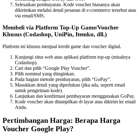
Selesaikan pembayaran. Kode voucher biasanya akan
dikirimkan melalui detail pesanan di e-commerce tersebut atau
via email/SMS.
Membeli via Platform Top-Up Game/Voucher
Khusus (Codashop, UniPin, Itemku, dll.)
Platform ini khusus menjual kredit game dan voucher digital.
Kunjungi situs web atau aplikasi platform top-up (misalnya
Codashop).
Cari dan pilih “Google Play Voucher”.
Pilih nominal yang diinginkan.
Pada bagian metode pembayaran, pilih “GoPay”.
Masukkan detail yang diperlukan (jika ada, seperti email
untuk pengiriman kode).
Lanjutkan dan konfirmasi pembayaran menggunakan GoPay.
Kode voucher akan ditampilkan di layar atau dikirim ke email
Anda.
Pertimbangan Harga: Berapa Harga
Voucher Google Play?