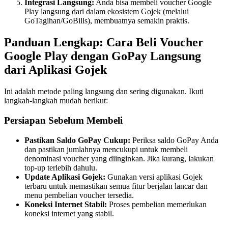
Integrasi Langsung:
Anda bisa membeli voucher Google
Play langsung dari dalam ekosistem Gojek (melalui
GoTagihan/GoBills), membuatnya semakin praktis.
Panduan Lengkap: Cara Beli Voucher
Google Play dengan GoPay Langsung
dari Aplikasi Gojek
Ini adalah metode paling langsung dan sering digunakan. Ikuti
langkah-langkah mudah berikut:
Persiapan Sebelum Membeli
Pastikan Saldo GoPay Cukup:
Periksa saldo GoPay Anda
dan pastikan jumlahnya mencukupi untuk membeli
denominasi voucher yang diinginkan. Jika kurang, lakukan
top-up terlebih dahulu.
Update Aplikasi Gojek:
Gunakan versi aplikasi Gojek
terbaru untuk memastikan semua fitur berjalan lancar dan
menu pembelian voucher tersedia.
Koneksi Internet Stabil:
Proses pembelian memerlukan
koneksi internet yang stabil.