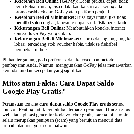
Kelebihan Beli Online (GoPay):
Lebih praktis, cepat, tidak
perlu keluar rumah, bisa dilakukan kapan saja, sering ada
promo cashback dari GoPay atau platform penjual.
Kelebihan Beli di Minimarket:
Bisa bayar tunai jika tidak
memiliki saldo digital, langsung dapat struk fisik berisi kode.
Kekurangan Beli Online:
Membutuhkan koneksi internet
dan saldo GoPay yang cukup.
Kekurangan Beli di Minimarket:
Harus datang langsung ke
lokasi, terkadang stok voucher habis, tidak se-fleksibel
pembelian online.
Pilihan tergantung pada preferensi dan ketersediaan metode
pembayaran Anda. Namun, menggunakan GoPay jelas menawarkan
kemudahan dan kecepatan yang signifikan.
Mitos atau Fakta: Cara Dapat Saldo
Google Play Gratis?
Pertanyaan tentang
cara dapat saldo Google Play gratis
sering
muncul. Penting untuk berhati-hati terhadap penipuan. Hindari situs
web atau aplikasi generator kode voucher gratis, karena ini hampir
selalu merupakan penipuan (scam) yang bertujuan mencuri data
pribadi atau menyebarkan malware.