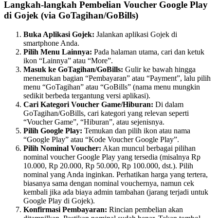
Langkah-langkah Pembelian Voucher Google Play
di Gojek (via GoTagihan/GoBills)
Buka Aplikasi Gojek:
Jalankan aplikasi Gojek di
smartphone Anda.
Pilih Menu Lainnya:
Pada halaman utama, cari dan ketuk
ikon “Lainnya” atau “More”.
Masuk ke GoTagihan/GoBills:
Gulir ke bawah hingga
menemukan bagian “Pembayaran” atau “Payment”, lalu pilih
menu “GoTagihan” atau “GoBills” (nama menu mungkin
sedikit berbeda tergantung versi aplikasi).
Cari Kategori Voucher Game/Hiburan:
Di dalam
GoTagihan/GoBills, cari kategori yang relevan seperti
“Voucher Game”, “Hiburan”, atau sejenisnya.
Pilih Google Play:
Temukan dan pilih ikon atau nama
“Google Play” atau “Kode Voucher Google Play”.
Pilih Nominal Voucher:
Akan muncul berbagai pilihan
nominal voucher Google Play yang tersedia (misalnya Rp
10.000, Rp 20.000, Rp 50.000, Rp 100.000, dst.). Pilih
nominal yang Anda inginkan. Perhatikan harga yang tertera,
biasanya sama dengan nominal vouchernya, namun cek
kembali jika ada biaya admin tambahan (jarang terjadi untuk
Google Play di Gojek).
Konfirmasi Pembayaran:
Rincian pembelian akan