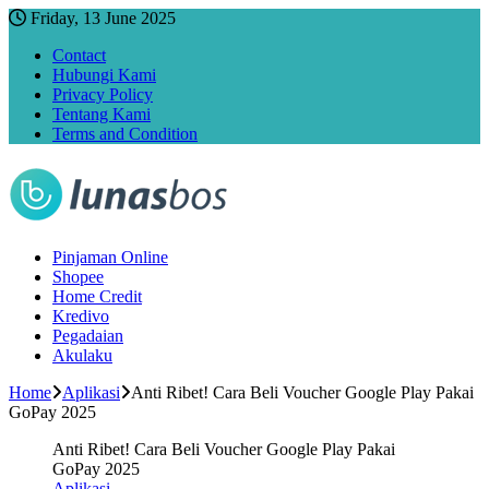
Friday, 13 June 2025
Contact
Hubungi Kami
Privacy Policy
Tentang Kami
Terms and Condition
Pinjaman Online
Shopee
Home Credit
Kredivo
Pegadaian
Akulaku
Home
Aplikasi
Anti Ribet! Cara Beli Voucher Google Play Pakai
GoPay 2025
Anti Ribet! Cara Beli Voucher Google Play Pakai
GoPay 2025
Aplikasi