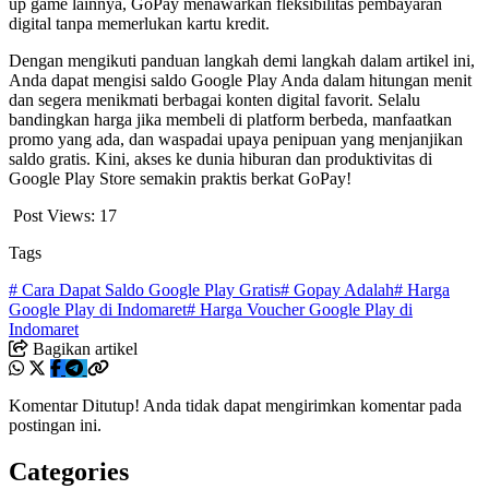
up game lainnya, GoPay menawarkan fleksibilitas pembayaran
digital tanpa memerlukan kartu kredit.
Dengan mengikuti panduan langkah demi langkah dalam artikel ini,
Anda dapat mengisi saldo Google Play Anda dalam hitungan menit
dan segera menikmati berbagai konten digital favorit. Selalu
bandingkan harga jika membeli di platform berbeda, manfaatkan
promo yang ada, dan waspadai upaya penipuan yang menjanjikan
saldo gratis. Kini, akses ke dunia hiburan dan produktivitas di
Google Play Store semakin praktis berkat GoPay!
Post Views:
17
Tags
# Cara Dapat Saldo Google Play Gratis
# Gopay Adalah
# Harga
Google Play di Indomaret
# Harga Voucher Google Play di
Indomaret
Bagikan artikel
Komentar Ditutup! Anda tidak dapat mengirimkan komentar pada
postingan ini.
Categories