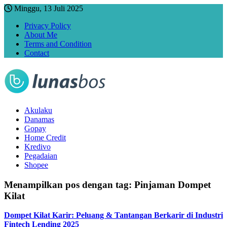
Minggu, 13 Juli 2025
Privacy Policy
About Me
Terms and Condition
Contact
Akulaku
Danamas
Gopay
Home Credit
Kredivo
Pegadaian
Shopee
Menampilkan pos dengan tag:
Pinjaman Dompet
Kilat
Dompet Kilat Karir: Peluang & Tantangan Berkarir di Industri
Fintech Lending 2025