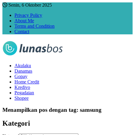
Senin, 6 Oktober 2025
Privacy Policy
About Me
Terms and Condition
Contact
Akulaku
Danamas
Gopay
Home Credit
Kredivo
Pegadaian
Shopee
Menampilkan pos dengan tag:
samsung
Kategori