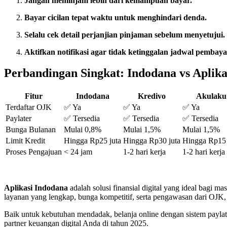
Jangan meminjam lebih dari kemampuan bayar.
Bayar cicilan tepat waktu untuk menghindari denda.
Selalu cek detail perjanjian pinjaman sebelum menyetujui.
Aktifkan notifikasi agar tidak ketinggalan jadwal pembaya
Perbandingan Singkat: Indodana vs Aplika
Fitur
Indodana
Kredivo
Akulaku
Terdaftar OJK
✅ Ya
✅ Ya
✅ Ya
Paylater
✅ Tersedia
✅ Tersedia
✅ Tersedia
Bunga Bulanan
Mulai 0,8%
Mulai 1,5%
Mulai 1,5%
Limit Kredit
Hingga Rp25 juta
Hingga Rp30 juta
Hingga Rp15 
Proses Pengajuan
< 24 jam
1-2 hari kerja
1-2 hari kerja
Aplikasi Indodana
adalah solusi finansial digital yang ideal bagi 
layanan yang lengkap, bunga kompetitif, serta pengawasan dari O
Baik untuk kebutuhan mendadak, belanja online dengan sistem paylate
partner keuangan digital Anda di tahun 2025.