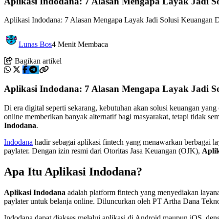
Aplikasi Indodana: 7 Alasan Mengapa Layak Jadi S
Aplikasi Indodana: 7 Alasan Mengapa Layak Jadi Solusi Keuangan Digi
Lunas Bos
4 Menit Membaca
Bagikan artikel
Aplikasi Indodana: 7 Alasan Mengapa Layak Jadi S
Di era digital seperti sekarang, kebutuhan akan solusi keuangan ya
online memberikan banyak alternatif bagi masyarakat, tetapi tidak se
Indodana
.
Indodana
hadir sebagai aplikasi fintech yang menawarkan berbagai laya
paylater. Dengan izin resmi dari Otoritas Jasa Keuangan (OJK),
Apli
Apa Itu Aplikasi Indodana?
Aplikasi Indodana
adalah platform fintech yang menyediakan layanan k
paylater untuk belanja online. Diluncurkan oleh PT Artha Dana Teknol
Indodana dapat diakses melalui aplikasi di Android maupun iOS, den