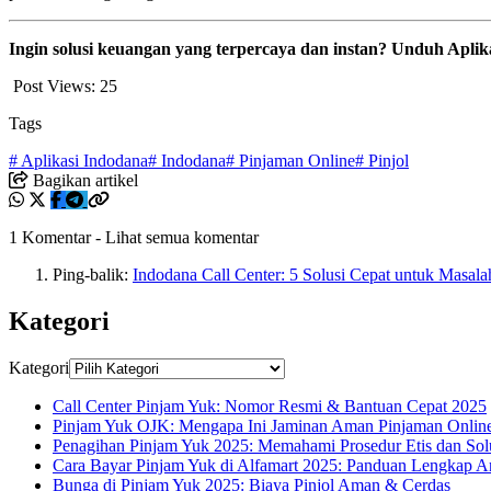
Ingin solusi keuangan yang terpercaya dan instan? Unduh Apl
Post Views:
25
Tags
# Aplikasi Indodana
# Indodana
# Pinjaman Online
# Pinjol
Bagikan artikel
1 Komentar
-
Lihat semua komentar
Ping-balik:
Indodana Call Center: 5 Solusi Cepat untuk Mas
Kategori
Kategori
Call Center Pinjam Yuk: Nomor Resmi & Bantuan Cepat 2025
Pinjam Yuk OJK: Mengapa Ini Jaminan Aman Pinjaman Onlin
Penagihan Pinjam Yuk 2025: Memahami Prosedur Etis dan Sol
Cara Bayar Pinjam Yuk di Alfamart 2025: Panduan Lengkap Ant
Bunga di Pinjam Yuk 2025: Biaya Pinjol Aman & Cerdas