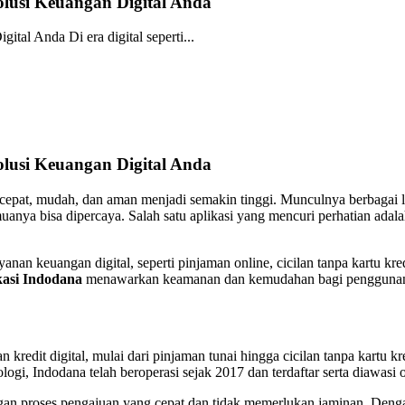
olusi Keuangan Digital Anda
tal Anda Di era digital seperti...
olusi Keuangan Digital Anda
ng cepat, mudah, dan aman menjadi semakin tinggi. Munculnya berbagai
muanya bisa dipercaya. Salah satu aplikasi yang mencuri perhatian adal
nan keuangan digital, seperti pinjaman online, cicilan tanpa kartu kredi
kasi Indodana
menawarkan keamanan dan kemudahan bagi pengguna
redit digital, mulai dari pinjaman tunai hingga cicilan tanpa kartu kre
ogi, Indodana telah beroperasi sejak 2017 dan terdaftar serta diawasi
gan proses pengajuan yang cepat dan tidak memerlukan jaminan. Denga