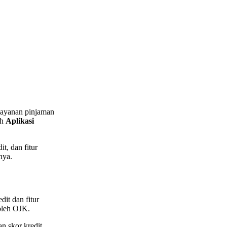
 layanan pinjaman
ah
Aplikasi
t, dan fitur
nya.
dit dan fitur
 oleh OJK.
n skor kredit