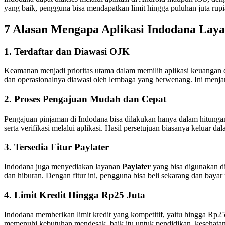
yang baik, pengguna bisa mendapatkan limit hingga puluhan juta rupi
7 Alasan Mengapa Aplikasi Indodana Lay
1. Terdaftar dan Diawasi OJK
Keamanan menjadi prioritas utama dalam memilih aplikasi keuangan d
dan operasionalnya diawasi oleh lembaga yang berwenang. Ini menjam
2. Proses Pengajuan Mudah dan Cepat
Pengajuan pinjaman di Indodana bisa dilakukan hanya dalam hitung
serta verifikasi melalui aplikasi. Hasil persetujuan biasanya keluar d
3. Tersedia Fitur Paylater
Indodana juga menyediakan layanan
Paylater
yang bisa digunakan di 
dan hiburan. Dengan fitur ini, pengguna bisa beli sekarang dan bayar n
4. Limit Kredit Hingga Rp25 Juta
Indodana memberikan limit kredit yang kompetitif, yaitu hingga Rp25 
memenuhi kebutuhan mendesak, baik itu untuk pendidikan, kesehatan