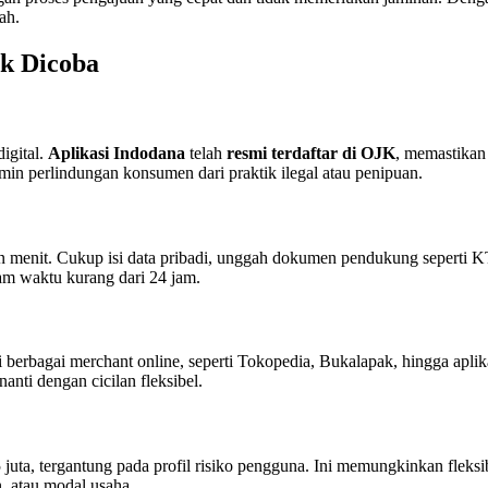
ah.
ak Dicoba
igital.
Aplikasi Indodana
telah
resmi terdaftar di OJK
, memastikan 
in perlindungan konsumen dari praktik ilegal atau penipuan.
an menit. Cukup isi data pribadi, unggah dokumen pendukung seperti
alam waktu kurang dari 24 jam.
berbagai merchant online, seperti Tokopedia, Bukalapak, hingga aplika
anti dengan cicilan fleksibel.
juta, tergantung pada profil risiko pengguna. Ini memungkinkan fleksib
, atau modal usaha.