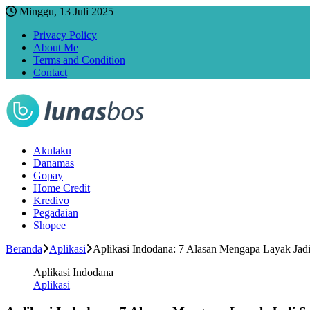
Minggu, 13 Juli 2025
Privacy Policy
About Me
Terms and Condition
Contact
Akulaku
Danamas
Gopay
Home Credit
Kredivo
Pegadaian
Shopee
Beranda
Aplikasi
Aplikasi Indodana: 7 Alasan Mengapa Layak Jad
Aplikasi Indodana
Aplikasi