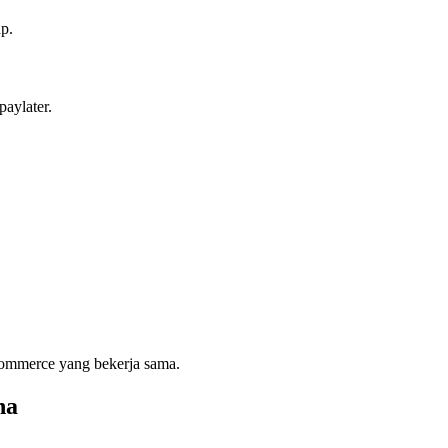
ap.
paylater.
e-commerce yang bekerja sama.
na