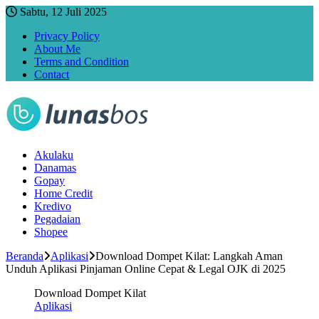
Sabtu, 12 Juli 2025
Privacy Policy
About Me
Terms and Condition
Contact
Akulaku
Danamas
Gopay
Home Credit
Kredivo
Pegadaian
Shopee
Beranda
Aplikasi
Download Dompet Kilat: Langkah Aman
Unduh Aplikasi Pinjaman Online Cepat & Legal OJK di 2025
Download Dompet Kilat
Aplikasi