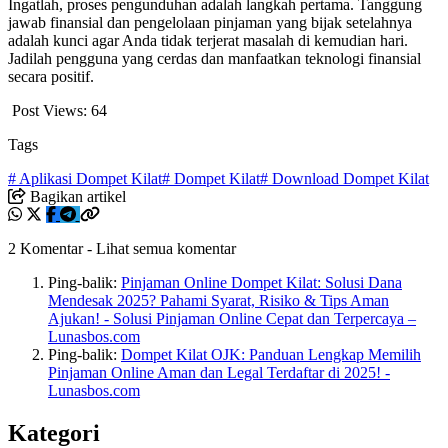
Ingatlah, proses pengunduhan adalah langkah pertama. Tanggung
jawab finansial dan pengelolaan pinjaman yang bijak setelahnya
adalah kunci agar Anda tidak terjerat masalah di kemudian hari.
Jadilah pengguna yang cerdas dan manfaatkan teknologi finansial
secara positif.
Post Views:
64
Tags
# Aplikasi Dompet Kilat
# Dompet Kilat
# Download Dompet Kilat
Bagikan artikel
2 Komentar
-
Lihat semua komentar
Ping-balik:
Pinjaman Online Dompet Kilat: Solusi Dana
Mendesak 2025? Pahami Syarat, Risiko & Tips Aman
Ajukan! - Solusi Pinjaman Online Cepat dan Terpercaya –
Lunasbos.com
Ping-balik:
Dompet Kilat OJK: Panduan Lengkap Memilih
Pinjaman Online Aman dan Legal Terdaftar di 2025! -
Lunasbos.com
Kategori