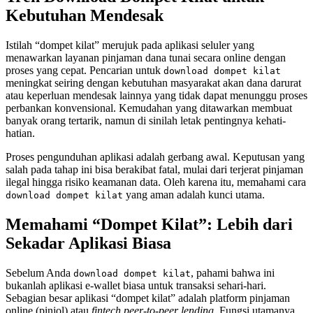
Kebutuhan Mendesak
Istilah “dompet kilat” merujuk pada aplikasi seluler yang
menawarkan layanan pinjaman dana tunai secara online dengan
proses yang cepat. Pencarian untuk
download dompet kilat
meningkat seiring dengan kebutuhan masyarakat akan dana darurat
atau keperluan mendesak lainnya yang tidak dapat menunggu proses
perbankan konvensional. Kemudahan yang ditawarkan membuat
banyak orang tertarik, namun di sinilah letak pentingnya kehati-
hatian.
Proses pengunduhan aplikasi adalah gerbang awal. Keputusan yang
salah pada tahap ini bisa berakibat fatal, mulai dari terjerat pinjaman
ilegal hingga risiko keamanan data. Oleh karena itu, memahami cara
yang aman adalah kunci utama.
download dompet kilat
Memahami “Dompet Kilat”: Lebih dari
Sekadar Aplikasi Biasa
Sebelum Anda
, pahami bahwa ini
download dompet kilat
bukanlah aplikasi e-wallet biasa untuk transaksi sehari-hari.
Sebagian besar aplikasi “dompet kilat” adalah platform pinjaman
online (pinjol) atau
fintech peer-to-peer lending
. Fungsi utamanya