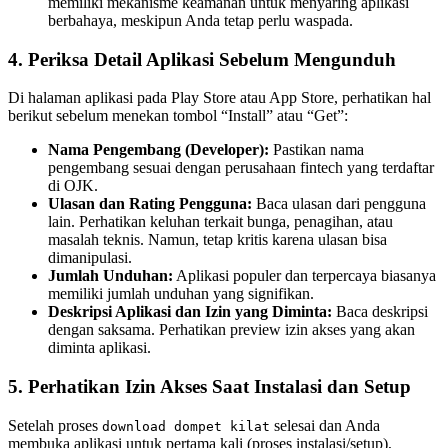
memiliki mekanisme keamanan untuk menyaring aplikasi
berbahaya, meskipun Anda tetap perlu waspada.
4. Periksa Detail Aplikasi Sebelum Mengunduh
Di halaman aplikasi pada Play Store atau App Store, perhatikan hal
berikut sebelum menekan tombol “Install” atau “Get”:
Nama Pengembang (Developer):
Pastikan nama
pengembang sesuai dengan perusahaan fintech yang terdaftar
di OJK.
Ulasan dan Rating Pengguna:
Baca ulasan dari pengguna
lain. Perhatikan keluhan terkait bunga, penagihan, atau
masalah teknis. Namun, tetap kritis karena ulasan bisa
dimanipulasi.
Jumlah Unduhan:
Aplikasi populer dan terpercaya biasanya
memiliki jumlah unduhan yang signifikan.
Deskripsi Aplikasi dan Izin yang Diminta:
Baca deskripsi
dengan saksama. Perhatikan preview izin akses yang akan
diminta aplikasi.
5. Perhatikan Izin Akses Saat Instalasi dan Setup
Setelah proses
selesai dan Anda
download dompet kilat
membuka aplikasi untuk pertama kali (proses instalasi/setup),