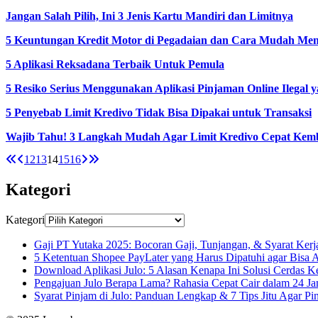
Jangan Salah Pilih, Ini 3 Jenis Kartu Mandiri dan Limitnya
5 Keuntungan Kredit Motor di Pegadaian dan Cara Mudah Me
5 Aplikasi Reksadana Terbaik Untuk Pemula
5 Resiko Serius Menggunakan Aplikasi Pinjaman Online Ilegal
5 Penyebab Limit Kredivo Tidak Bisa Dipakai untuk Transaksi
Wajib Tahu! 3 Langkah Mudah Agar Limit Kredivo Cepat Kem
12
13
14
15
16
Kategori
Kategori
Gaji PT Yutaka 2025: Bocoran Gaji, Tunjangan, & Syarat Ker
5 Ketentuan Shopee PayLater yang Harus Dipatuhi agar Bisa A
Download Aplikasi Julo: 5 Alasan Kenapa Ini Solusi Cerdas
Pengajuan Julo Berapa Lama? Rahasia Cepat Cair dalam 24 Ja
Syarat Pinjam di Julo: Panduan Lengkap & 7 Tips Jitu Agar Pin