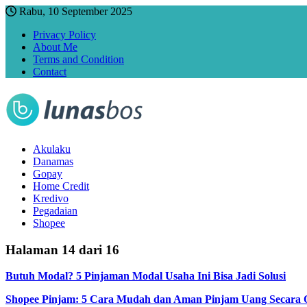
Rabu, 10 September 2025
Privacy Policy
About Me
Terms and Condition
Contact
Akulaku
Danamas
Gopay
Home Credit
Kredivo
Pegadaian
Shopee
Halaman 14 dari 16
Butuh Modal? 5 Pinjaman Modal Usaha Ini Bisa Jadi Solusi
Shopee Pinjam: 5 Cara Mudah dan Aman Pinjam Uang Secara O