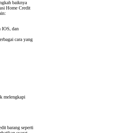
angkah baiknya
asi Home Credit
in:
a IOS, dan
berbagai cara yang
uk melengkapi
dit barang seperti
hatikan syarat