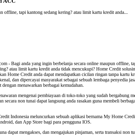
ti ACC
ffline, tapi kantong sedang kering? atau limit kartu kredit anda...
om - Bagi anda yang ingin berbelanja secara online maupun offline, ta
ing? atau limit kartu kredit anda tidak mencukupi? Home Credit solus
n Home Credit anda dapat mendapatkan cicilan ringan tanpa kartu kr
dikenal, dan dipercayai masyarakat sebagai sebuah lembaga penyedia jasa
dit dengan menawarkan berbagai kemudahan.
penawaran mengenai pembiayaan di toko-toko yang sudah bergabung me
n secara non tunai dapat langsung anda rasakan guna membeli berbag
edit Indonesia meluncurkan sebuah aplikasi bernama My Home Credit
 android, dan App Store bagi para pengguna IOS.
 dapat mengakses, dan mengajukan pinjaman, serta transaksi non tu