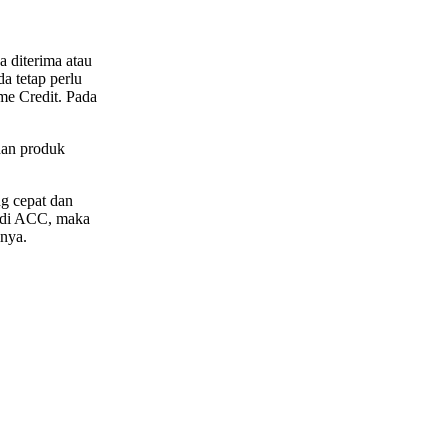
 diterima atau
a tetap perlu
me Credit. Pada
han produk
ng cepat dan
 di ACC, maka
inya.