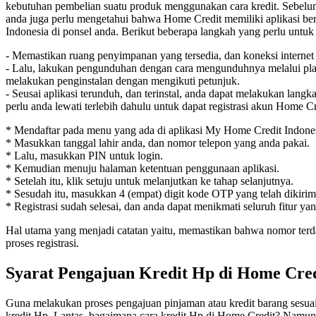
kebutuhan pembelian suatu produk menggunakan cara kredit. Sebelu
anda juga perlu mengetahui bahwa Home Credit memiliki aplikasi b
Indonesia di ponsel anda. Berikut beberapa langkah yang perlu untuk 
- Memastikan ruang penyimpanan yang tersedia, dan koneksi internet st
- Lalu, lakukan pengunduhan dengan cara mengunduhnya melalui play
melakukan penginstalan dengan mengikuti petunjuk.
- Seusai aplikasi terunduh, dan terinstal, anda dapat melakukan langka
perlu anda lewati terlebih dahulu untuk dapat registrasi akun Home Cr
* Mendaftar pada menu yang ada di aplikasi My Home Credit Indones
* Masukkan tanggal lahir anda, dan nomor telepon yang anda pakai.
* Lalu, masukkan PIN untuk login.
* Kemudian menuju halaman ketentuan penggunaan aplikasi.
* Setelah itu, klik setuju untuk melanjutkan ke tahap selanjutnya.
* Sesudah itu, masukkan 4 (empat) digit kode OTP yang telah dikirim
* Registrasi sudah selesai, dan anda dapat menikmati seluruh fitur yang
Hal utama yang menjadi catatan yaitu, memastikan bahwa nomor ter
proses registrasi.
Syarat Pengajuan Kredit Hp di Home Cre
Guna melakukan proses pengajuan pinjaman atau kredit barang sesuai 
kredit Hp. Lantas, bagaimana cara kredit Hp di Home Credit? Namun,