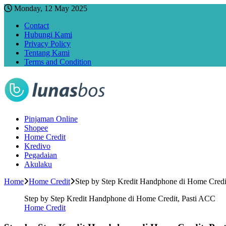
Monday, 12 May 2025
Contact
Hubungi Kami
Privacy Policy
Tentang Kami
Terms and Condition
Pinjaman Online
Shopee
Home Credit
Kredivo
Pegadaian
Akulaku
Home
Home Credit
Step by Step Kredit Handphone di Home Credi
Step by Step Kredit Handphone di Home Credit, Pasti ACC
Home Credit