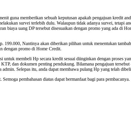
enit guna memberikan sebuah keputusan apakah pengajuan kredit anda
elakukan survei terlebih dulu. Walaupun tidak adanya survei, tetapi and
ran biaya uang DP tersebut disesuaikan dengan promo yang ada di Ho
p. 199.000, Nantinya akan diberikan pilihan untuk menentukan tamba
kan dengan promo di Home Credit.
si untuk membeli Hp secara kredit sesuai diinginkan dengan proses ya
n KTP, dan dokumen penting pendukung. Bilamana pengajuan tersebut
 admin. Selepas itu, anda dapat membawa pulang Hp yang telah dibel
t. Semoga pembahasan diatas dapat bermanfaat bagi para pembacanya.