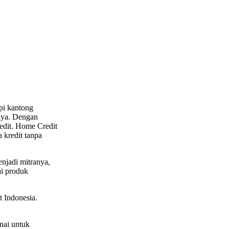
pi kantong
inya. Dengan
edit. Home Credit
 kredit tanpa
njadi mitranya,
ai produk
 Indonesia.
nai untuk