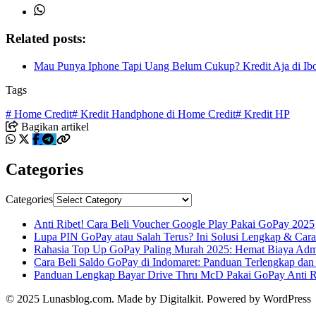
Related posts:
Mau Punya Iphone Tapi Uang Belum Cukup? Kredit Aja di Ib
Tags
# Home Credit
# Kredit Handphone di Home Credit
# Kredit HP
Bagikan artikel
Categories
Categories
Anti Ribet! Cara Beli Voucher Google Play Pakai GoPay 2025
Lupa PIN GoPay atau Salah Terus? Ini Solusi Lengkap & Car
Rahasia Top Up GoPay Paling Murah 2025: Hemat Biaya Ad
Cara Beli Saldo GoPay di Indomaret: Panduan Terlengkap da
Panduan Lengkap Bayar Drive Thru McD Pakai GoPay Anti R
© 2025 Lunasblog.com. Made by Digitalkit. Powered by WordPress