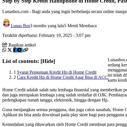
Step by Step Kredit Handphone di Home Credit, Pas
Lunasbos.com - Bagi anda yang ingin berbelanja secara online maupun o
Lunas Bos
3 months yang lalu
5 Menit Membaca
Terakhir diperbarui: February 19, 2025 - 3:07 pm
Bagikan artikel
Lunasbos.c
List of contents:
[Hide]
sedang ker
menggunaka
1
Syarat Pengajuan Kredit Hp di Home Credit
ini telah 
2
Cara Kredit Hp di Home Credit Agar Bisa di ACC
kartu kre
Home Credit adalah salah satu lembaga finansial yang memberikan 
dan juga merupakan lembaga yang sudah terdaftar di OJK. Pembiayaa
perlengkapan rumah tangga, elektronik, hingga dengan Hp.
Guna menjangkau semua pengguna, dan juga calon nasabah, Home Cr
Aplikasi itu bisa anda download pada play store bagi para pengguna
Kemudahan yang ditawarkan oleh Home Credit membuat para pengguna