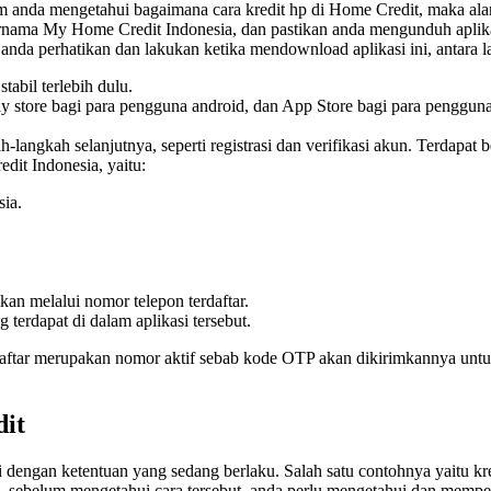
m anda mengetahui bagaimana cara kredit hp di Home Credit, maka al
ernama My Home Credit Indonesia, dan pastikan anda mengunduh aplik
anda perhatikan dan lakukan ketika mendownload aplikasi ini, antara la
abil terlebih dulu.
 store bagi para pengguna android, dan App Store bagi para penggun
h-langkah selanjutnya, seperti registrasi dan verifikasi akun. Terdapat 
edit Indonesia, yaitu:
ia.
kan melalui nomor telepon terdaftar.
 terdapat di dalam aplikasi tersebut.
daftar merupakan nomor aktif sebab kode OTP akan dikirimkannya unt
dit
dengan ketentuan yang sedang berlaku. Salah satu contohnya yaitu kre
 sebelum mengetahui cara tersebut, anda perlu mengetahui dan memper