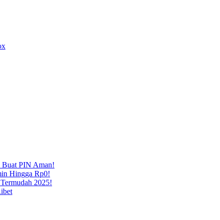
ox
a Buat PIN Aman!
min Hingga Rp0!
n Termudah 2025!
ibet