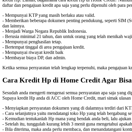
daftar dan pengajuan kredit apa saja yang perlu dipenuhi oleh para p
- Mempunyai KTP yang masih berlaku atau valid.
- Memberikan beberapa dokumen penting pendukung, seperti SIM (Su
dan lainnya.
- Menjadi Warga Negara Republik Indonesia.
- Berusia minimal 21 tahun, dan untuk orang yang telah menikah waji
- Mempunyai penghasilan tetap.
- Bertempat tinggal di area pengajuan kredit.
- Mempunyai riwayat kredit baik
- Membayar biaya DP, dan admin.
Ketika semua persyaratan telah lengkap terpenuhi, maka pengajuan k
Cara Kredit Hp di Home Credit Agar Bis
Sesudah anda mengerti mengenai semua persyaratan apa saja yang dip
Supaya kredit Hp anda di ACC oleh Home Credit, mari simak ulasan b
- Menyiapkan persyaratan dokumen yang di dalamnya terdiri dari K
- Cara selanjutnya yaitu mendatangi toko Hp yang telah bergabung se
- Kemudian tentukanlah Hp mana yang hendak anda beli, lalu ajuka
- Setelah itu, tunggulah kurang lebih 3 menit guna mengetahui apakah 
- Bila diterima, maka anda perlu membaca, dan menandatangani kontr