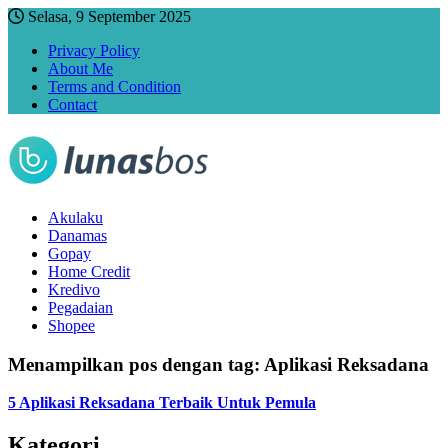
Selasa, 9 September 2025
Privacy Policy
About Me
Terms and Condition
Contact
Akulaku
Danamas
Gopay
Home Credit
Kredivo
Pegadaian
Shopee
Menampilkan pos dengan tag:
Aplikasi Reksadana
5 Aplikasi Reksadana Terbaik Untuk Pemula
Kategori