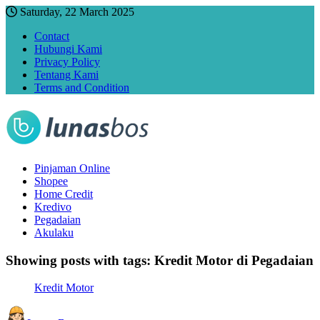
Saturday, 22 March 2025
Contact
Hubungi Kami
Privacy Policy
Tentang Kami
Terms and Condition
Pinjaman Online
Shopee
Home Credit
Kredivo
Pegadaian
Akulaku
Showing posts with tags:
Kredit Motor di Pegadaian
Kredit Motor