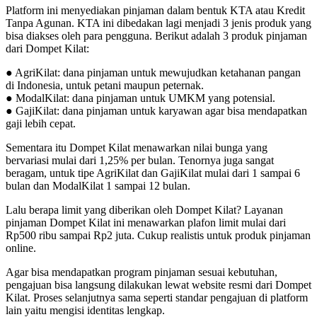
Platform ini menyediakan pinjaman dalam bentuk KTA atau Kredit
Tanpa Agunan. KTA ini dibedakan lagi menjadi 3 jenis produk yang
bisa diakses oleh para pengguna. Berikut adalah 3 produk pinjaman
dari Dompet Kilat:
● AgriKilat: dana pinjaman untuk mewujudkan ketahanan pangan
di Indonesia, untuk petani maupun peternak.
● ModalKilat: dana pinjaman untuk UMKM yang potensial.
● GajiKilat: dana pinjaman untuk karyawan agar bisa mendapatkan
gaji lebih cepat.
Sementara itu Dompet Kilat menawarkan nilai bunga yang
bervariasi mulai dari 1,25% per bulan. Tenornya juga sangat
beragam, untuk tipe AgriKilat dan GajiKilat mulai dari 1 sampai 6
bulan dan ModalKilat 1 sampai 12 bulan.
Lalu berapa limit yang diberikan oleh Dompet Kilat? Layanan
pinjaman Dompet Kilat ini menawarkan plafon limit mulai dari
Rp500 ribu sampai Rp2 juta. Cukup realistis untuk produk pinjaman
online.
Agar bisa mendapatkan program pinjaman sesuai kebutuhan,
pengajuan bisa langsung dilakukan lewat website resmi dari Dompet
Kilat. Proses selanjutnya sama seperti standar pengajuan di platform
lain yaitu mengisi identitas lengkap.