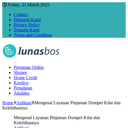
Friday, 21 March 2025
Contact
Hubungi Kami
Privacy Policy
Tentang Kami
Terms and Condition
Pinjaman Online
Shopee
Home Credit
Kredivo
Pegadaian
Akulaku
Home
Aplikasi
Mengenal Layanan Pinjaman Dompet Kilat dan
Kelebihannya
Mengenal Layanan Pinjaman Dompet Kilat dan
Kelebihannya
Aplikasi