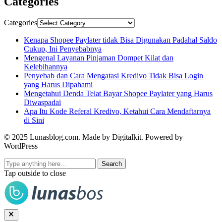
Categories
Categories
Kenapa Shopee Paylater tidak Bisa Digunakan Padahal Saldo
Cukup, Ini Penyebabnya
Mengenal Layanan Pinjaman Dompet Kilat dan
Kelebihannya
Penyebab dan Cara Mengatasi Kredivo Tidak Bisa Login
yang Harus Dipahami
Mengetahui Denda Telat Bayar Shopee Paylater yang Harus
Diwaspadai
Apa Itu Kode Referal Kredivo, Ketahui Cara Mendaftarnya
di Sini
© 2025 Lunasblog.com. Made by Digitalkit. Powered by
WordPress
Search
Tap outside to close