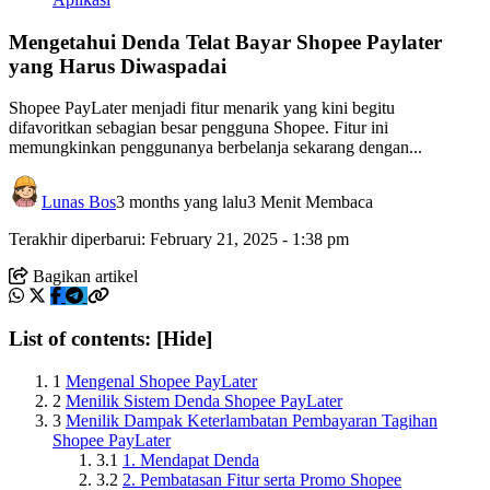
Mengetahui Denda Telat Bayar Shopee Paylater
yang Harus Diwaspadai
Shopee PayLater menjadi fitur menarik yang kini begitu
difavoritkan sebagian besar pengguna Shopee. Fitur ini
memungkinkan penggunanya berbelanja sekarang dengan...
Lunas Bos
3 months yang lalu
3 Menit Membaca
Terakhir diperbarui: February 21, 2025 - 1:38 pm
Bagikan artikel
List of contents:
[Hide]
1
Mengenal Shopee PayLater
2
Menilik Sistem Denda Shopee PayLater
3
Menilik Dampak Keterlambatan Pembayaran Tagihan
Shopee PayLater
3.1
1. Mendapat Denda
3.2
2. Pembatasan Fitur serta Promo Shopee