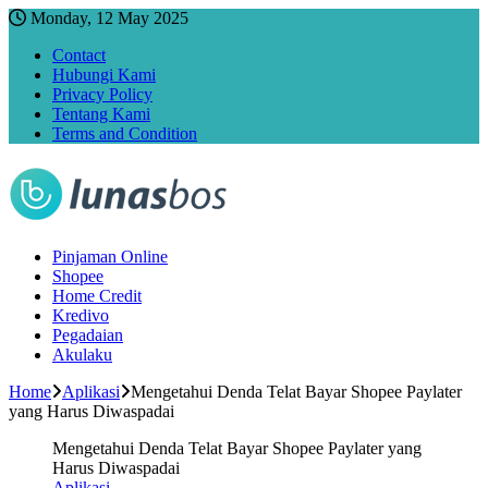
Monday, 12 May 2025
Contact
Hubungi Kami
Privacy Policy
Tentang Kami
Terms and Condition
Pinjaman Online
Shopee
Home Credit
Kredivo
Pegadaian
Akulaku
Home
Aplikasi
Mengetahui Denda Telat Bayar Shopee Paylater
yang Harus Diwaspadai
Mengetahui Denda Telat Bayar Shopee Paylater yang
Harus Diwaspadai
Aplikasi