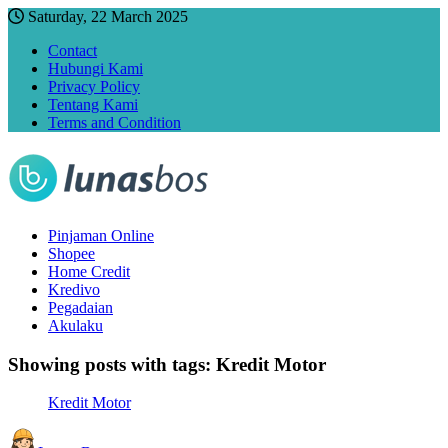
Saturday, 22 March 2025
Contact
Hubungi Kami
Privacy Policy
Tentang Kami
Terms and Condition
Pinjaman Online
Shopee
Home Credit
Kredivo
Pegadaian
Akulaku
Showing posts with tags:
Kredit Motor
Kredit Motor