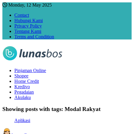
Monday, 12 May 2025
Contact
Hubungi Kami
Privacy Policy
Tentang Kami
Terms and Condition
Pinjaman Online
Shopee
Home Credit
Kredivo
Pegadaian
Akulaku
Showing posts with tags:
Modal Rakyat
Aplikasi