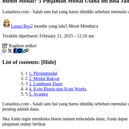
Butuh Modal? 5 Pinjaman Modal Usaha Ini Bisa Jadi
Lunasbos.com - Salah satu hal yang harus dimiliki sebelum memulai us
Lunas Bos
2 months yang lalu
5 Menit Membaca
Terakhir diperbarui: February 21, 2025 - 12:16 am
Bagikan artikel
List of contents:
[Hide]
1
1. Pinjammodal
2
2. Modal Rakyat
3
3. Lumbung Dana
4
4. Koin Bisnis dari Koin Works
5
5. Avantee
Lunasbos.com - Salah satu hal yang harus dimiliki sebelum memulai us
penting adalah dana.
Jika Anda ingin membuka bisnis namun terkendala dana, Anda dapat
pinjaman online berikut.