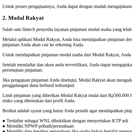
Untuk proses pengajuannya, Anda dapat dengan mudah mengajukanny
2. Modal Rakyat
Salah satu fintech penyedia layanan pinjaman modal usaha yang tela
Melalui aplikasi Modal Rakyat, Anda bisa mendapatkan pinjaman de
pinjaman Anda akan cair ke rekening Anda.
Untuk mendapatkan pinjaman modal usaha dari Modal Rakyat, Anda d
Setelah mendaftar dan akun anda terverifikasi, Anda dapat mengajuk
persetujuan pinjaman.
Jika pengajuan pinjaman Anda disetujui, Modal Rakyat akan mengada
penggalangan dana berhasil terkumpul.
Limit pinjaman yang diberikan Modal Rakyat mulai dari Rp500.000 
risiko yang ditentukan dari profil Anda.
Berikut adalah syarat yang harus Anda penuhi agar mendapatkan pin
● Terdaftar sebagai WNI, dibuktikan dengan menyertakan KTP asli
● Memiliki NPWP pribadi/perusahaan
● Memiliki data legalitas perusahaan jika usaha bukan bersifat perseo