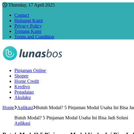
Thursday, 17 April 2025
Contact
Hubungi Kami
Privacy Policy
Tentang Kami
Terms and Condition
Pinjaman Online
Shopee
Home Credit
Kredivo
Pegadaian
Akulaku
Home
Aplikasi
Butuh Modal? 5 Pinjaman Modal Usaha Ini Bisa Jad
Butuh Modal? 5 Pinjaman Modal Usaha Ini Bisa Jadi Solusi
Aplikasi