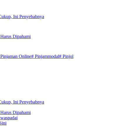
Cukup, Ini Penyebabnya
 Harus Dipahami
 Pinjaman Online
# Pinjammodal
# Pinjol
Cukup, Ini Penyebabnya
 Harus Dipahami
iwaspadai
Sini