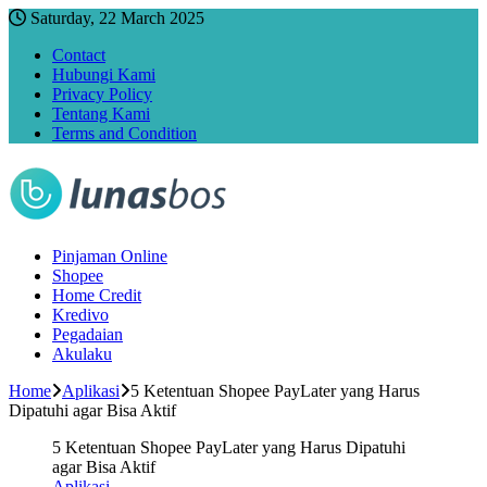
Saturday, 22 March 2025
Contact
Hubungi Kami
Privacy Policy
Tentang Kami
Terms and Condition
Pinjaman Online
Shopee
Home Credit
Kredivo
Pegadaian
Akulaku
Home
Aplikasi
5 Ketentuan Shopee PayLater yang Harus
Dipatuhi agar Bisa Aktif
5 Ketentuan Shopee PayLater yang Harus Dipatuhi
agar Bisa Aktif
Aplikasi