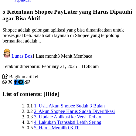
5 Ketentuan Shopee PayLater yang Harus Dipatuhi
agar Bisa Aktif
Shopee adalah golongan aplikasi yang bisa dimanfaatkan untuk
proses jual beli. Salah satu layanan di Shopee yang tergolong
bermanfaat adalah...
Lunas Bos
1 Last month
3 Menit Membaca
Terakhir diperbarui: February 21, 2025 - 11:48 am
Bagikan artikel
List of contents:
[Hide]
0.1
1. Usia Akun Shopee Sudah 3 Bulan
0.2
2. Akun Shopee Harus Sudah Diverifikasi
0.3
3. Update Aplikasi ke Versi Terbaru
0.4
4. Lakukan Transaksi Lebih Sering
0.5
5. Harus Memiliki KTP