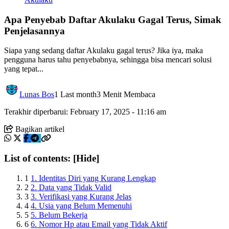
Apa Penyebab Daftar Akulaku Gagal Terus, Simak
Penjelasannya
Siapa yang sedang daftar Akulaku gagal terus? Jika iya, maka
pengguna harus tahu penyebabnya, sehingga bisa mencari solusi
yang tepat...
Lunas Bos
1 Last month
3 Menit Membaca
Terakhir diperbarui: February 17, 2025 - 11:16 am
Bagikan artikel
List of contents:
[Hide]
1
1. Identitas Diri yang Kurang Lengkap
2
2. Data yang Tidak Valid
3
3. Verifikasi yang Kurang Jelas
4
4. Usia yang Belum Memenuhi
5
5. Belum Bekerja
6
6. Nomor Hp atau Email yang Tidak Aktif