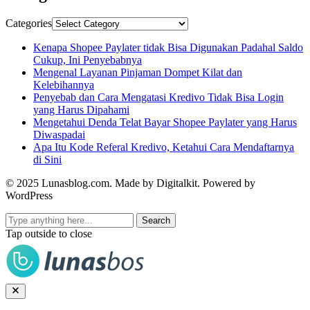
Categories
Kenapa Shopee Paylater tidak Bisa Digunakan Padahal Saldo
Cukup, Ini Penyebabnya
Mengenal Layanan Pinjaman Dompet Kilat dan
Kelebihannya
Penyebab dan Cara Mengatasi Kredivo Tidak Bisa Login
yang Harus Dipahami
Mengetahui Denda Telat Bayar Shopee Paylater yang Harus
Diwaspadai
Apa Itu Kode Referal Kredivo, Ketahui Cara Mendaftarnya
di Sini
© 2025 Lunasblog.com. Made by Digitalkit. Powered by
WordPress
Search
Tap outside to close