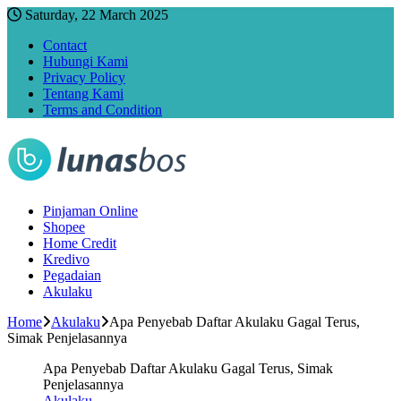
Saturday, 22 March 2025
Contact
Hubungi Kami
Privacy Policy
Tentang Kami
Terms and Condition
Pinjaman Online
Shopee
Home Credit
Kredivo
Pegadaian
Akulaku
Home
Akulaku
Apa Penyebab Daftar Akulaku Gagal Terus,
Simak Penjelasannya
Apa Penyebab Daftar Akulaku Gagal Terus, Simak
Penjelasannya
Akulaku