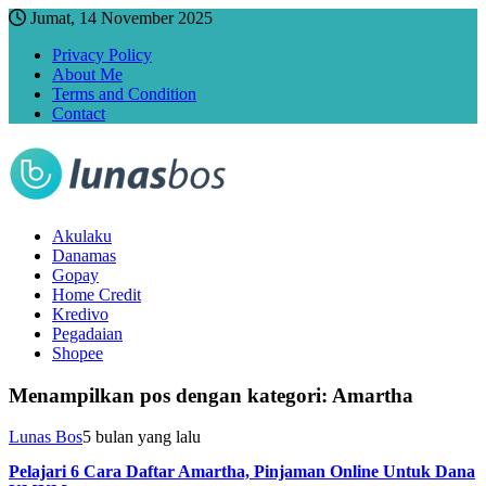
Jumat, 14 November 2025
Privacy Policy
About Me
Terms and Condition
Contact
Akulaku
Danamas
Gopay
Home Credit
Kredivo
Pegadaian
Shopee
Menampilkan pos dengan kategori:
Amartha
Lunas Bos
5 bulan yang lalu
Pelajari 6 Cara Daftar Amartha, Pinjaman Online Untuk Dana