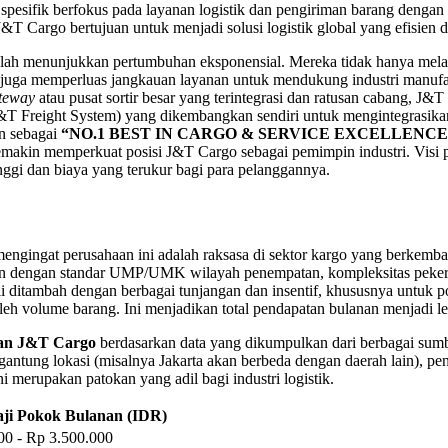
pesifik berfokus pada layanan logistik dan pengiriman barang dengan
&T Cargo bertujuan untuk menjadi solusi logistik global yang efisien d
 telah menunjukkan pertumbuhan eksponensial. Mereka tidak hanya mel
pi juga memperluas jangkauan layanan untuk mendukung industri manufa
teway
atau pusat sortir besar yang terintegrasi dan ratusan cabang, J&T
&T Freight System) yang dikembangkan sendiri untuk mengintegrasika
n sebagai
“NO.1 BEST IN CARGO & SERVICE EXCELLENC
makin memperkuat posisi J&T Cargo sebagai pemimpin industri. Visi p
nggi dan biaya yang terukur bagi para pelanggannya.
engingat perusahaan ini adalah raksasa di sektor kargo yang berkemban
an dengan standar UMP/UMK wilayah penempatan, kompleksitas pekerj
itambah dengan berbagai tunjangan dan insentif, khususnya untuk po
oleh volume barang. Ini menjadikan total pendapatan bulanan menjadi l
wan J&T Cargo
berdasarkan data yang dikumpulkan dari berbagai sumb
ergantung lokasi (misalnya Jakarta akan berbeda dengan daerah lain), p
ni merupakan patokan yang adil bagi industri logistik.
aji Pokok Bulanan (IDR)
00 - Rp 3.500.000