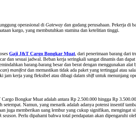
unggung operasional di
Gateway
dan gudang perusahaan. Pekerja di ba
nataan kargo, yang membutuhkan stamina dan ketelitian tinggi.
roses
Gaji J&T Cargo Bongkar Muat
, dari penerimaan barang dari t
ncar dan sesuai jadwal. Beban kerja seringkali sangat dinamis dan dapa
mindahkan barang-barang besar dan berat dengan menggunakan alat b
scan
)
manifest
dan memastikan tidak ada paket yang tertinggal atau salah
ki jam kerja yang fleksibel atau dibagi dalam
shift
untuk menunjang oper
&T Cargo Bongkar Muat adalah antara Rp 2.500.000 hingga Rp 3.500.00
etempat. Namun, yang menarik adalah adanya potensi insentif tamb
aan juga memberikan uang lembur yang cukup signifikan, mengingat sif
k season
. Perlu dipahami bahwa total pendapatan akan dipengaruhi oleh 