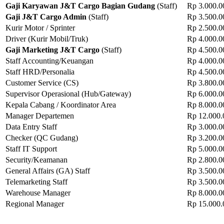
Gaji Karyawan J&T Cargo Bagian Gudang
(Staff)
Rp 3.000.0
Gaji J&T Cargo Admin
(Staff)
Rp 3.500.0
Kurir Motor / Sprinter
Rp 2.500.00
Driver (Kurir Mobil/Truk)
Rp 4.000.0
Gaji Marketing J&T Cargo
(Staff)
Rp 4.500.0
Staff Accounting/Keuangan
Rp 4.000.0
Staff HRD/Personalia
Rp 4.500.0
Customer Service (CS)
Rp 3.800.0
Supervisor Operasional (Hub/Gateway)
Rp 6.000.0
Kepala Cabang / Koordinator Area
Rp 8.000.0
Manager Departemen
Rp 12.000.
Data Entry Staff
Rp 3.000.0
Checker (QC Gudang)
Rp 3.200.0
Staff IT Support
Rp 5.000.0
Security/Keamanan
Rp 2.800.0
General Affairs (GA) Staff
Rp 3.500.0
Telemarketing Staff
Rp 3.500.0
Warehouse Manager
Rp 8.000.0
Regional Manager
Rp 15.000.