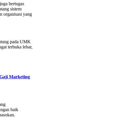
juga bertugas
ntang sistem
n organisasi yang
gantung pada UMK
gat terbuka lebar,
Gaji Marketing
ang
ungan baik
pasokan.