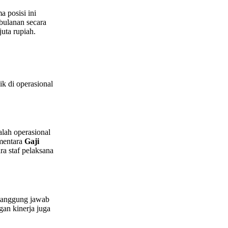
a posisi ini
bulanan secara
uta rupiah.
k di operasional
lah operasional
ementara
Gaji
a staf pelaksana
tanggung jawab
gan kinerja juga