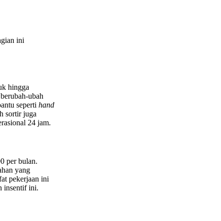
gian ini
ruk hingga
t berubah-ubah
antu seperti
hand
 sortir juga
asional 24 jam.
0 per bulan.
ahan yang
at pekerjaan ini
insentif ini.