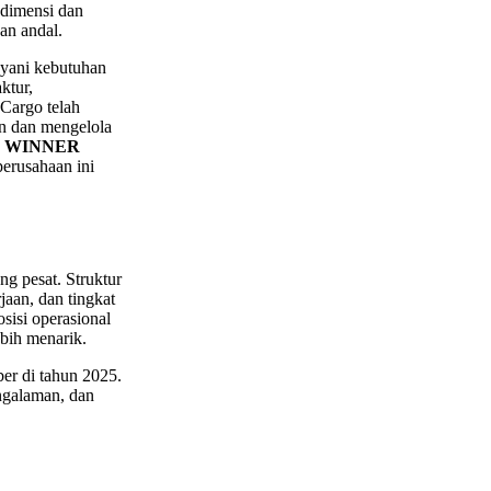
 dimensi dan
an andal.
ayani kebutuhan
ktur,
 Cargo telah
n dan mengelola
E WINNER
erusahaan ini
g pesat. Struktur
aan, dan tingkat
sisi operasional
ebih menarik.
er di tahun 2025.
engalaman, dan