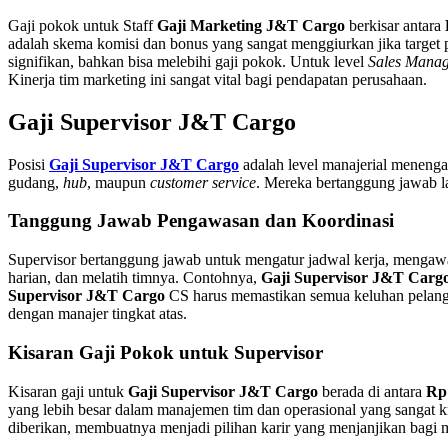
Gaji pokok untuk Staff
Gaji Marketing J&T Cargo
berkisar antara
adalah skema komisi dan bonus yang sangat menggiurkan jika target 
signifikan, bahkan bisa melebihi gaji pokok. Untuk level
Sales Mana
Kinerja tim marketing ini sangat vital bagi pendapatan perusahaan.
Gaji Supervisor J&T Cargo
Posisi
Gaji Supervisor J&T Cargo
adalah level manajerial menenga
gudang,
hub
, maupun
customer service
. Mereka bertanggung jawab lan
Tanggung Jawab Pengawasan dan Koordinasi
Supervisor bertanggung jawab untuk mengatur jadwal kerja, mengawa
harian, dan melatih timnya. Contohnya,
Gaji Supervisor J&T Carg
Supervisor J&T Cargo
CS harus memastikan semua keluhan pelangg
dengan manajer tingkat atas.
Kisaran Gaji Pokok untuk Supervisor
Kisaran gaji untuk
Gaji Supervisor J&T Cargo
berada di antara
Rp 
yang lebih besar dalam manajemen tim dan operasional yang sangat kru
diberikan, membuatnya menjadi pilihan karir yang menjanjikan bagi 