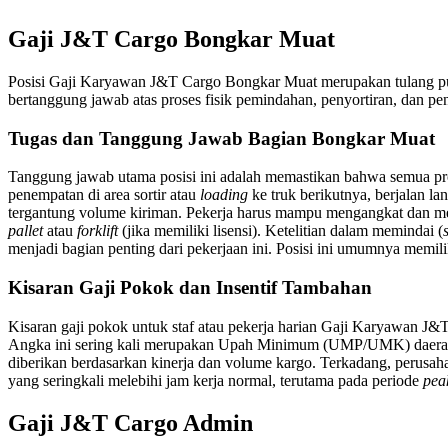
Gaji J&T Cargo Bongkar Muat
Posisi Gaji Karyawan J&T Cargo Bongkar Muat merupakan tulang p
bertanggung jawab atas proses fisik pemindahan, penyortiran, dan pe
Tugas dan Tanggung Jawab Bagian Bongkar Muat
Tanggung jawab utama posisi ini adalah memastikan bahwa semua p
penempatan di area sortir atau
loading
ke truk berikutnya, berjalan la
tergantung volume kiriman. Pekerja harus mampu mengangkat dan me
pallet
atau
forklift
(jika memiliki lisensi). Ketelitian dalam memindai (
menjadi bagian penting dari pekerjaan ini. Posisi ini umumnya memili
Kisaran Gaji Pokok dan Insentif Tambahan
Kisaran gaji pokok untuk staf atau pekerja harian Gaji Karyawan J
Angka ini sering kali merupakan Upah Minimum (UMP/UMK) daerah s
diberikan berdasarkan kinerja dan volume kargo. Terkadang, perusah
yang seringkali melebihi jam kerja normal, terutama pada periode
pea
Gaji J&T Cargo Admin