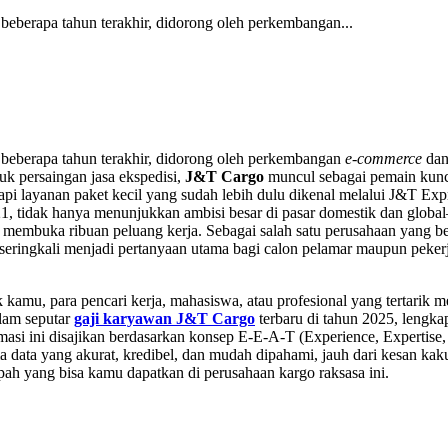
 beberapa tahun terakhir, didorong oleh perkembangan...
m beberapa tahun terakhir, didorong oleh perkembangan
e-commerce
dan
uk persaingan jasa ekspedisi,
J&T Cargo
muncul sebagai pemain kunc
pi layanan paket kecil yang sudah lebih dulu dikenal melalui J&T Exp
1, tidak hanya menunjukkan ambisi besar di pasar domestik dan globa
 membuka ribuan peluang kerja. Sebagai salah satu perusahaan yang be
 seringkali menjadi pertanyaan utama bagi calon pelamar maupun peker
 kamu, para pencari kerja, mahasiswa, atau profesional yang tertarik me
lam seputar
gaji karyawan J&T Cargo
terbaru di tahun 2025, lengka
ormasi ini disajikan berdasarkan konsep E-E-A-T (Experience, Expertise,
data yang akurat, kredibel, dan mudah dipahami, jauh dari kesan kaku
 upah yang bisa kamu dapatkan di perusahaan kargo raksasa ini.