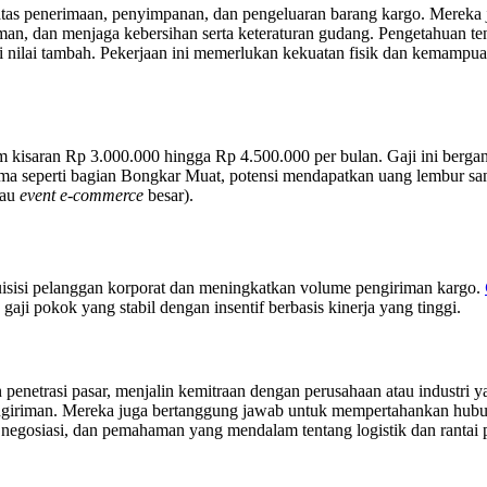
as penerimaan, penyimpanan, dan pengeluaran barang kargo. Mereka 
man, dan menjaga kebersihan serta keteraturan gudang. Pengetahuan te
nilai tambah. Pekerjaan ini memerlukan kekuatan fisik dan kemampua
 kisaran Rp 3.000.000 hingga Rp 4.500.000 per bulan. Gaji ini ber
ama seperti bagian Bongkar Muat, potensi mendapatkan uang lembur san
tau
event e-commerce
besar).
isisi pelanggan korporat dan meningkatkan volume pengiriman kargo.
ji pokok yang stabil dengan insentif berbasis kinerja yang tinggi.
penetrasi pasar, menjalin kemitraan dengan perusahaan atau industri y
engiriman. Mereka juga bertanggung jawab untuk mempertahankan hub
, negosiasi, dan pemahaman yang mendalam tentang logistik dan rantai 