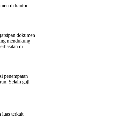
umen di kantor
ngarsipan dokumen
ng mendukung
rhasilan di
asi penempatan
ran. Selain gaji
luas terkait