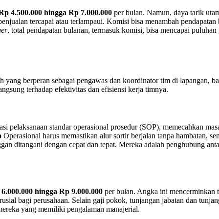
Rp 4.500.000 hingga Rp 7.000.000
per bulan. Namun, daya tarik utam
penjualan tercapai atau terlampaui. Komisi bisa menambah pendapatan 
ger
, total pendapatan bulanan, termasuk komisi, bisa mencapai puluhan j
h yang berperan sebagai pengawas dan koordinator tim di lapangan, bai
gsung terhadap efektivitas dan efisiensi kerja timnya.
si pelaksanaan standar operasional prosedur (SOP), memecahkan masa
o
Operasional harus memastikan alur sortir berjalan tanpa hambatan, s
an ditangani dengan cepat dan tepat. Mereka adalah penghubung antar
6.000.000 hingga Rp 9.000.000
per bulan. Angka ini mencerminkan 
sial bagi perusahaan. Selain gaji pokok, tunjangan jabatan dan tunjan
mereka yang memiliki pengalaman manajerial.