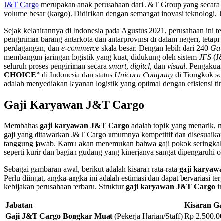
J&T Cargo
merupakan anak perusahaan dari J&T Group yang secara s
volume besar (kargo). Didirikan dengan semangat inovasi teknologi, J
Sejak kelahirannya di Indonesia pada Agustus 2021, perusahaan ini
pengiriman barang antarkota dan antarprovinsi di dalam negeri, teta
perdagangan, dan
e-commerce
skala besar. Dengan lebih dari 240
Ga
membangun jaringan logistik yang kuat, didukung oleh sistem
JFS
(J
seluruh proses pengiriman secara
smart
,
digital
, dan
visual
. Pengakua
CHOICE”
di Indonesia dan status
Unicorn Company
di Tiongkok se
adalah menyediakan layanan logistik yang optimal dengan efisiensi ti
Gaji Karyawan J&T Cargo
Membahas
gaji karyawan J&T Cargo
adalah topik yang menarik, m
gaji yang ditawarkan J&T Cargo umumnya kompetitif dan disesuaik
tanggung jawab. Kamu akan menemukan bahwa gaji pokok seringkali d
seperti kurir dan bagian gudang yang kinerjanya sangat dipengaruhi 
Sebagai gambaran awal, berikut adalah kisaran rata-rata
gaji karya
Perlu diingat, angka-angka ini adalah estimasi dan dapat bervariasi t
kebijakan perusahaan terbaru. Struktur
gaji karyawan J&T Cargo
i
Jabatan
Kisaran G
Gaji J&T Cargo Bongkar Muat
(Pekerja Harian/Staff)
Rp 2.500.0