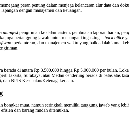
 memegang peran penting dalam menjaga kelancaran alur data dan dok
al lapangan dengan manajemen dan keuangan.
ta
manifest
pengiriman ke dalam sistem, pembuatan laporan harian, pe
eka juga bertanggung jawab untuk menangani tugas-tugas
back office
ya
oftware
perkantoran, dan manajemen waktu yang baik adalah kunci kebe
pengiriman.
a berada di antara Rp 3.500.000 hingga Rp 5.000.000 per bulan. Lok
perti Jakarta, Surabaya, atau Medan cenderung berada di batas atas kisa
si, dan BPJS Kesehatan/Ketenagakerjaan.
g
bongkar muat, namun seringkali memiliki tanggung jawab yang lebih 
 efisien dan barang mudah ditemukan.