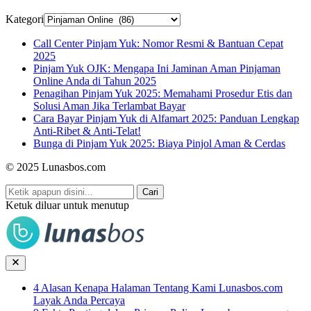
Kategori
Call Center Pinjam Yuk: Nomor Resmi & Bantuan Cepat
2025
Pinjam Yuk OJK: Mengapa Ini Jaminan Aman Pinjaman
Online Anda di Tahun 2025
Penagihan Pinjam Yuk 2025: Memahami Prosedur Etis dan
Solusi Aman Jika Terlambat Bayar
Cara Bayar Pinjam Yuk di Alfamart 2025: Panduan Lengkap
Anti-Ribet & Anti-Telat!
Bunga di Pinjam Yuk 2025: Biaya Pinjol Aman & Cerdas
© 2025 Lunasbos.com
Cari
Ketuk diluar untuk menutup
4 Alasan Kenapa Halaman Tentang Kami Lunasbos.com
Layak Anda Percaya