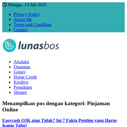
Minggu, 13 Juli 2025
Privacy Policy
About Me
Terms and Condition
Contact
Akulaku
Danamas
Gopay
Home Credit
Kredivo
Pegadaian
Shopee
Menampilkan pos dengan kategori:
Pinjaman
Online
Easycash OJK atau Tidak? Ini 7 Fakta Penting yang Harus
Kamu Tahu!