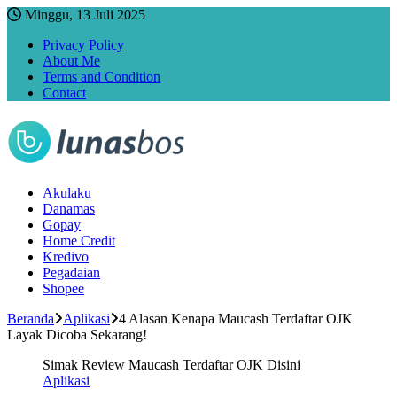
Minggu, 13 Juli 2025
Privacy Policy
About Me
Terms and Condition
Contact
Akulaku
Danamas
Gopay
Home Credit
Kredivo
Pegadaian
Shopee
Beranda
Aplikasi
4 Alasan Kenapa Maucash Terdaftar OJK
Layak Dicoba Sekarang!
Simak Review Maucash Terdaftar OJK Disini
Aplikasi