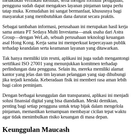
melakukan verifikasi identitas, serta mengisi formulir pengajuan,
pengguna sudah dapat mengakses layanan pinjaman tanpa perlu
tatap muka. Kemudahan ini sangat bermanfaat, khususnya bagi
masyarakat yang membutuhkan dana darurat secara praktis.
Sebagai tambahan informasi, perusahaan ini merupakan hasil kerja
sama antara PT Sedaya Multi Investama—anak usaha dari Astra
Group—dengan WeLab, sebuah perusahaan teknologi keuangan
asal Hong Kong. Kerja sama ini memperkuat kepercayaan publik
terhadap keandalan serta keamanan layanan yang ditawarkan.
Tak hanya memiliki izin resmi, aplikasi ini juga sudah mengantongi
sertifikasi ISO 27001 yang menunjukkan komitmen terhadap
perlindungan data pengguna. Selain itu, mereka memiliki alamat
kantor yang jelas dan tim layanan pelanggan yang siap dihubungi
jika terjadi kendala. Keberadaan fisik ini memberi rasa aman lebih
bagi calon peminjam.
Dengan berbagai keunggulan dan transparansi, aplikasi ini menjadi
solusi finansial digital yang bisa diandalkan. Meski demikian,
penting bagi setiap pengguna untuk tetap bijak dalam mengelola
pinjaman, memastikan kemampuan membayar cicilan tepat waktu
agar tidak menimbulkan risiko keuangan di masa depan.
Keunggulan Maucash