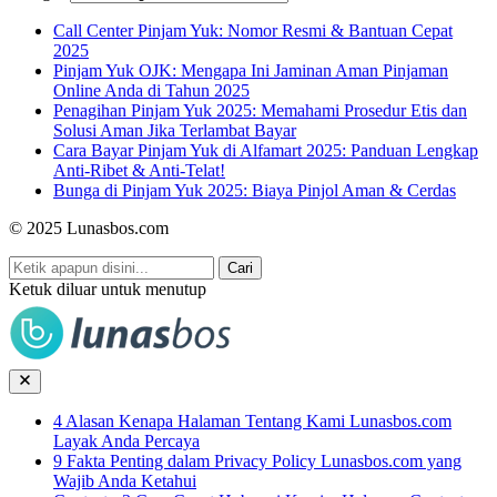
Call Center Pinjam Yuk: Nomor Resmi & Bantuan Cepat
2025
Pinjam Yuk OJK: Mengapa Ini Jaminan Aman Pinjaman
Online Anda di Tahun 2025
Penagihan Pinjam Yuk 2025: Memahami Prosedur Etis dan
Solusi Aman Jika Terlambat Bayar
Cara Bayar Pinjam Yuk di Alfamart 2025: Panduan Lengkap
Anti-Ribet & Anti-Telat!
Bunga di Pinjam Yuk 2025: Biaya Pinjol Aman & Cerdas
© 2025 Lunasbos.com
Cari
Ketuk diluar untuk menutup
4 Alasan Kenapa Halaman Tentang Kami Lunasbos.com
Layak Anda Percaya
9 Fakta Penting dalam Privacy Policy Lunasbos.com yang
Wajib Anda Ketahui