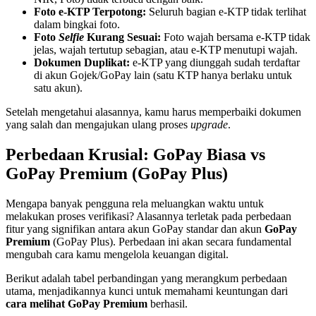
Foto e-KTP Terpotong:
Seluruh bagian e-KTP tidak terlihat
dalam bingkai foto.
Foto
Selfie
Kurang Sesuai:
Foto wajah bersama e-KTP tidak
jelas, wajah tertutup sebagian, atau e-KTP menutupi wajah.
Dokumen Duplikat:
e-KTP yang diunggah sudah terdaftar
di akun Gojek/GoPay lain (satu KTP hanya berlaku untuk
satu akun).
Setelah mengetahui alasannya, kamu harus memperbaiki dokumen
yang salah dan mengajukan ulang proses
upgrade
.
Perbedaan Krusial: GoPay Biasa vs
GoPay Premium (GoPay Plus)
Mengapa banyak pengguna rela meluangkan waktu untuk
melakukan proses verifikasi? Alasannya terletak pada perbedaan
fitur yang signifikan antara akun GoPay standar dan akun
GoPay
Premium
(GoPay Plus). Perbedaan ini akan secara fundamental
mengubah cara kamu mengelola keuangan digital.
Berikut adalah tabel perbandingan yang merangkum perbedaan
utama, menjadikannya kunci untuk memahami keuntungan dari
cara melihat GoPay Premium
berhasil.