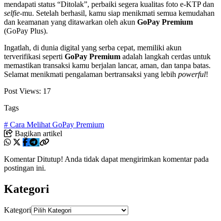
mendapati status “Ditolak”, perbaiki segera kualitas foto e-KTP dan
selfie
-mu. Setelah berhasil, kamu siap menikmati semua kemudahan
dan keamanan yang ditawarkan oleh akun
GoPay Premium
(GoPay Plus).
Ingatlah, di dunia digital yang serba cepat, memiliki akun
terverifikasi seperti
GoPay Premium
adalah langkah cerdas untuk
memastikan transaksi kamu berjalan lancar, aman, dan tanpa batas.
Selamat menikmati pengalaman bertransaksi yang lebih
powerful
!
Post Views:
17
Tags
# Cara Melihat GoPay Premium
Bagikan artikel
Komentar Ditutup! Anda tidak dapat mengirimkan komentar pada
postingan ini.
Kategori
Kategori