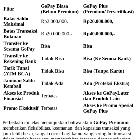
GoPay Biasa
GoPay Plus
Fitur
(Belum Premium)
(Premium/Terverifikasi)
Batas Saldo
Rp2.000.000,-
Rp20.000.000,-
Maksimal
Batas Transaksi
Rp20.000.000,-
Rp40.000.000,-
Bulanan
Transfer ke
Bisa
Bisa
Sesama GoPay
Transfer ke
Tidak Bisa
Bisa (Ke Semua Bank)
Rekening Bank
Tarik Tunai
Tidak Bisa
Bisa (Tanpa Kartu)
(ATM BCA)
Jaminan Saldo
Tidak Ada
Ada (Proteksi Ekstra)
Kembali
Akses ke Produk
Akses ke GoPayLater
Terbatas
Finansial
dan Produk Lain
Akses ke Promo Spesial
Promo Eksklusif
Terbatas
GoPay Plus
Perbedaan ini jelas menunjukkan bahwa akun
GoPay Premium
memberikan fleksibilitas, keamanan, dan kapasitas transaksi yang
jauh lebih besar, sangat cocok bagi kamu yang sering bertransaksi