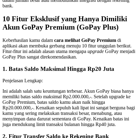
dalam jumlah besar atau membutuhkan integrasi dengan rekening
bank.
10 Fitur Eksklusif yang Hanya Dimiliki
Akun GoPay Premium (GoPay Plus)
Keberhasilan kamu dalam
cara melihat GoPay Premium
di
aplikasi akan membuka gerbang menuju 10 fitur unggulan berikut.
Fitur-fitur ini adalah alasan utama mengapa
upgrade
GoPay menjadi
GoPay Plus sangat direkomendasikan.
1. Batas Saldo Maksimal Hingga Rp20 Juta
Penjelasan Lengkap:
Ini adalah salah satu keuntungan terbesar. Akun GoPay biasa hanya
memiliki batas saldo maksimal Rp2.000.000,-. Setelah upgrade ke
GoPay Premium, batas saldo kamu akan naik hingga
Rp20.000.000,-. Kenaikan sepuluh kali lipat ini sangat berguna bagi
kamu yang sering melakukan transaksi besar, menabung, atau
menyimpan dana darurat sementara di GoPay. Kenaikan batas ini
juga mendukung limit transaksi bulanan hingga Rp40 juta.
2. Fitur Transfer Saldo ke Rekening Bank