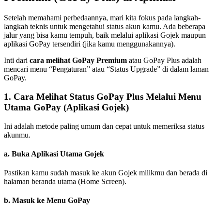
Setelah memahami perbedaannya, mari kita fokus pada langkah-
langkah teknis untuk mengetahui status akun kamu. Ada beberapa
jalur yang bisa kamu tempuh, baik melalui aplikasi Gojek maupun
aplikasi GoPay tersendiri (jika kamu menggunakannya).
Inti dari
cara melihat GoPay Premium
atau GoPay Plus adalah
mencari menu “Pengaturan” atau “Status Upgrade” di dalam laman
GoPay.
1. Cara Melihat Status GoPay Plus Melalui Menu
Utama GoPay (Aplikasi Gojek)
Ini adalah metode paling umum dan cepat untuk memeriksa status
akunmu.
a. Buka Aplikasi Utama Gojek
Pastikan kamu sudah masuk ke akun Gojek milikmu dan berada di
halaman beranda utama (Home Screen).
b. Masuk ke Menu GoPay