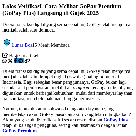
Lolos Verifikasi! Cara Melihat GoPay Premium
(GoPay Plus) Langsung di Gojek 2025
Di era transaksi digital yang serba cepat ini, GoPay telah menjelma
menjadi salah satu dompet...
Lunas Bos
15 Menit Membaca
Bagikan artikel
Di era transaksi digital yang serba cepat ini, GoPay telah menjelma
menjadi salah satu dompet digital (e-wallet) paling populer di
Indonesia. Bagi sebagian besar penggunanya, GoPay bukan lagi
sekadar alat pembayaran, melainkan
platform
keuangan digital yang
digunakan untuk berbagai kebutuhan, mulai dari membayar layanan
transportasi, membeli makanan, hingga berinvestasi.
Namun, tahukah kamu bahwa ada tingkatan layanan yang
membedakan akun GoPay biasa dan akun yang telah ditingkatkan?
Akun yang telah diverifikasi ini secara resmi disebut
GoPay Plus
,
tetapi di kalangan pengguna, sering kali disamakan dengan istilah
GoPay Premium
.