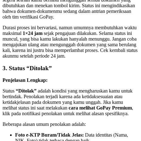
dibutuhkan dan menekan tombol kirim. Status ini mengindikasikan
bahwa dokumen-dokumenmu sedang dalam antrian pemeriksaan
oleh tim verifikasi GoPay.
Durasi proses ini bervariasi, namun umumnya membutuhkan waktu
maksimal
1×24 jam
sejak pengajuan dilakukan. Selama status ini
muncul, yang bisa kamu lakukan hanyalah menunggu. Jangan coba
mengajukan ulang atau mengunggah dokumen yang sama berulang
kali, karena ini justru bisa memperlambat proses. Cek kembali status
akunmu setelah periode 24 jam.
3. Status “Ditolak”
Penjelasan Lengkap:
Status
“Ditolak”
adalah kondisi yang mengharuskan kamu untuk
bertindak. Penolakan terjadi karena ada ketidaksesuaian atau
ketidakjelasan pada dokumen yang kamu unggah. Jika kamu
melihat status ini saat melakukan
cara melihat GoPay Premium
,
klik pada notifikasi penolakan untuk melihat alasan spesifiknya.
Beberapa alasan umum penolakan adalah:
Foto e-KTP Buram/Tidak Jelas:
Data identitas (Nama,
NIK, Foto) tidak terbaca dengan baik.