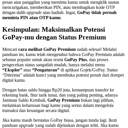
pesan atau panggilan yang meminta kamu untuk mengklik tautan
mencurigakan, memberikan PIN, atau membagikan kode OTP
dengan dalih
upgrade
atau hadiah. Ingat,
GoPay tidak pernah
meminta PIN atau OTP kamu
.
Kesimpulan: Maksimalkan Potensi
GoPay-mu dengan Status Premium
Mencari
cara melihat GoPay Premium
sudah selesai! Melalui
panduan ini, kamu telah mengetahui bahwa GoPay Premium adalah
sebutan populer untuk akun resmi
GoPay Plus
, dan proses
pengecekan status sangatlah mudah, hanya melalui menu
“Eksplor”
atau
“Pengaturan”
di aplikasi Gojek/GoPay. Status
“Diterima” adalah kunci yang membuka potensi penuh dari dompet
digital kamu.
Dengan batas saldo hingga Rp20 juta, kemampuan transfer ke
rekening bank, fitur tarik tunai, dan yang paling penting, adanya
Jaminan Saldo Kembali,
GoPay Premium
bukan lagi pilihan,
melainkan keharusan bagi kamu yang serius dalam mengelola
transaksi dan keuangan secara digital.
Jika kamu masih berstatus GoPay biasa, jangan tunda lagi. Ikuti
panduan
upgrade
yang sudah dijelaskan dengan teliti. Jika kamu