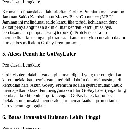
Penjelasan Lengkap:
Keamanan finansial adalah prioritas. GoPay Premium menawarkan
Jaminan Saldo Kembali atau Money Back Guarantee (MBG).
Jaminan ini melindungi saldo kamu jika terjadi kehilangan dana
akibat penyalahgunaan akun di luar kendali kamu (misalnya,
peretasan atau penipuan yang terbukti). Proteksi ekstra ini
memberikan ketenangan pikiran saat kamu menyimpan saldo dalam
jumlah besar di akun GoPay Premium-mu.
5. Akses Penuh ke GoPayLater
Penjelasan Lengkap:
GoPayLater adalah layanan pinjaman digital yang memungkinkan
kamu melakukan pembayaran terlebih dahulu dan melunasinya di
kemudian hari. Akun GoPay Premium adalah syarat mutlak untuk
mendapatkan akses dan menggunakan fitur GoPayLater (tergantung
penilaian kredit lebih lanjut). Dengan GoPayLater, kamu bisa
melakukan transaksi mendesak atau memanfaatkan promo tanpa
harus menunggu gajian.
6. Batas Transaksi Bulanan Lebih Tinggi
Penjelasan Lengkap: