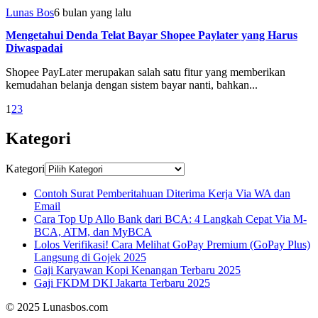
Lunas Bos
6 bulan yang lalu
Mengetahui Denda Telat Bayar Shopee Paylater yang Harus
Diwaspadai
Shopee PayLater merupakan salah satu fitur yang memberikan
kemudahan belanja dengan sistem bayar nanti, bahkan...
1
2
3
Kategori
Kategori
Contoh Surat Pemberitahuan Diterima Kerja Via WA dan
Email
Cara Top Up Allo Bank dari BCA: 4 Langkah Cepat Via M-
BCA, ATM, dan MyBCA
Lolos Verifikasi! Cara Melihat GoPay Premium (GoPay Plus)
Langsung di Gojek 2025
Gaji Karyawan Kopi Kenangan Terbaru 2025
Gaji FKDM DKI Jakarta Terbaru 2025
© 2025 Lunasbos.com