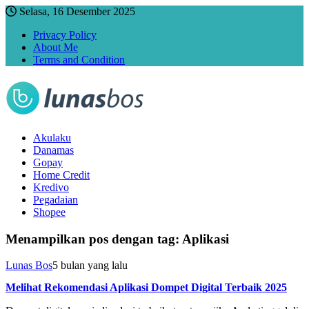
Selasa, 16 Desember 2025
Privacy Policy
About Me
Terms and Condition
Akulaku
Danamas
Gopay
Home Credit
Kredivo
Pegadaian
Shopee
Menampilkan pos dengan tag:
Aplikasi
Lunas Bos
5 bulan yang lalu
Melihat Rekomendasi Aplikasi Dompet Digital Terbaik 2025