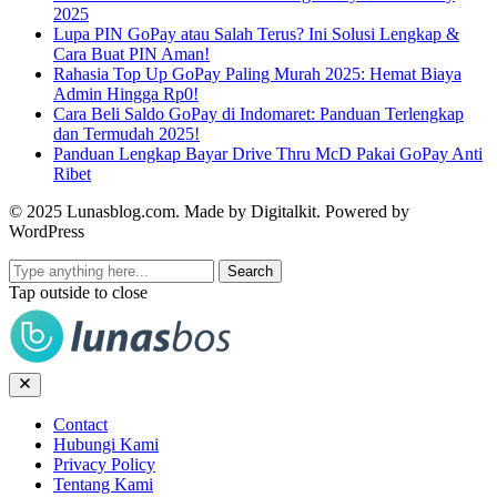
2025
Lupa PIN GoPay atau Salah Terus? Ini Solusi Lengkap &
Cara Buat PIN Aman!
Rahasia Top Up GoPay Paling Murah 2025: Hemat Biaya
Admin Hingga Rp0!
Cara Beli Saldo GoPay di Indomaret: Panduan Terlengkap
dan Termudah 2025!
Panduan Lengkap Bayar Drive Thru McD Pakai GoPay Anti
Ribet
© 2025 Lunasblog.com. Made by Digitalkit. Powered by
WordPress
Search
Tap outside to close
Contact
Hubungi Kami
Privacy Policy
Tentang Kami