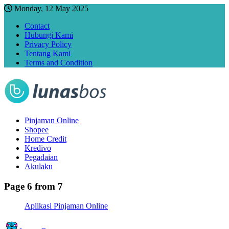
Monday, 12 May 2025
Contact
Hubungi Kami
Privacy Policy
Tentang Kami
Terms and Condition
Pinjaman Online
Shopee
Home Credit
Kredivo
Pegadaian
Akulaku
Page 6 from 7
Aplikasi Pinjaman Online