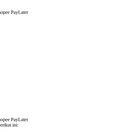
hopee PayLater
hopee PayLater
rikut ini: