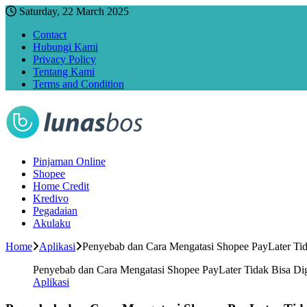
Saturday, 22 March 2025
Contact
Hubungi Kami
Privacy Policy
Tentang Kami
Terms and Condition
Pinjaman Online
Shopee
Home Credit
Kredivo
Pegadaian
Akulaku
Home
Aplikasi
Penyebab dan Cara Mengatasi Shopee PayLater Tid
Penyebab dan Cara Mengatasi Shopee PayLater Tidak Bisa Di
Aplikasi