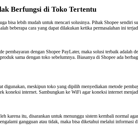
ak Berfungsi di Toko Tertentu
ga bisa lebih mudah untuk mencari solusinya. Pihak Shopee sendiri 
dalah beberapa cara yang dapat dilakukan ketika permasalahan ini terjad
e pembayaran dengan Shopee PayLater, maka solusi terbaik adalah d
n produk sama dengan toko sebelumnya. Biasanya di Shopee ada berba
t digunakan, meskipun toko yang dipilih menyediakan metode pembay
ek koneksi internet. Sambungkan ke WiFi agar koneksi internet menjadi 
leh karena itu, disarankan untuk menunggu sistem kembali normal aga
alami gangguan atau tidak, maka bisa diketahui melalui informasi di