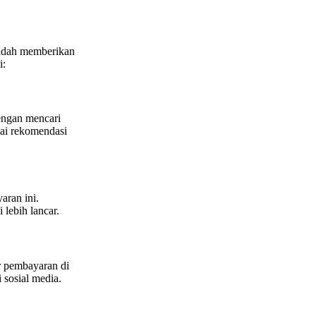
sudah memberikan
i:
engan mencari
gai rekomendasi
aran ini.
lebih lancar.
r pembayaran di
 sosial media.