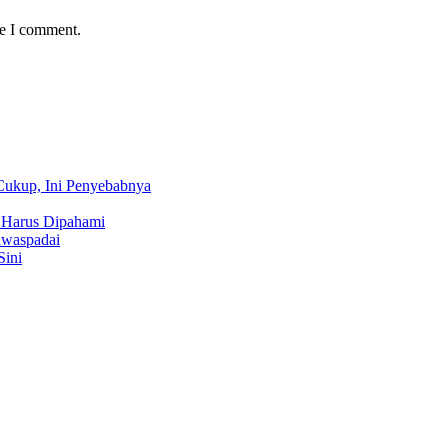
me I comment.
Cukup, Ini Penyebabnya
 Harus Dipahami
iwaspadai
Sini