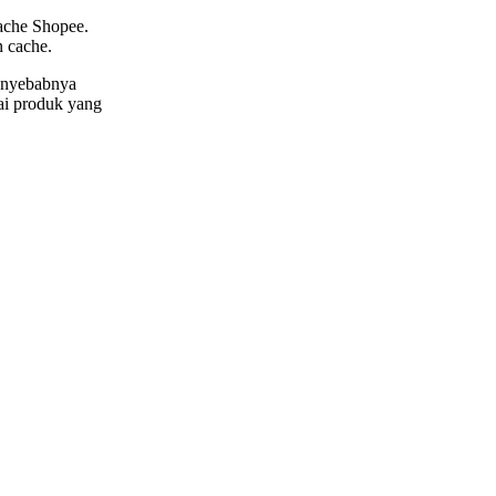
cache Shopee.
n cache.
penyebabnya
ai produk yang