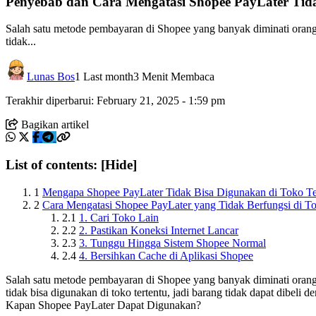
Penyebab dan Cara Mengatasi Shopee PayLater Tida
Salah satu metode pembayaran di Shopee yang banyak diminati ora
tidak...
Lunas Bos
1 Last month
3 Menit Membaca
Terakhir diperbarui: February 21, 2025 - 1:59 pm
Bagikan artikel
List of contents:
[Hide]
1
Mengapa Shopee PayLater Tidak Bisa Digunakan di Toko Te
2
Cara Mengatasi Shopee PayLater yang Tidak Berfungsi di To
2.1
1. Cari Toko Lain
2.2
2. Pastikan Koneksi Internet Lancar
2.3
3. Tunggu Hingga Sistem Shopee Normal
2.4
4. Bersihkan Cache di Aplikasi Shopee
Salah satu metode pembayaran di Shopee yang banyak diminati ora
tidak bisa digunakan di toko tertentu, jadi barang tidak dapat dibel
Kapan Shopee PayLater Dapat Digunakan?