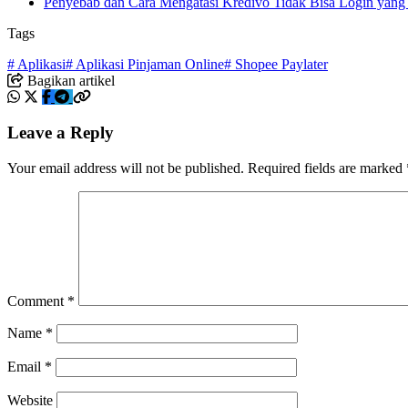
Penyebab dan Cara Mengatasi Kredivo Tidak Bisa Login yang
Tags
# Aplikasi
# Aplikasi Pinjaman Online
# Shopee Paylater
Bagikan artikel
Leave a Reply
Your email address will not be published.
Required fields are marked
Comment
*
Name
*
Email
*
Website