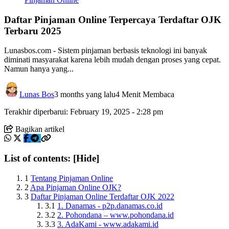
Daftar Pinjaman Online Terpercaya Terdaftar OJK
Terbaru 2025
Lunasbos.com - Sistem pinjaman berbasis teknologi ini banyak
diminati masyarakat karena lebih mudah dengan proses yang cepat.
Namun hanya yang...
Lunas Bos
3 months yang lalu
4 Menit Membaca
Terakhir diperbarui: February 19, 2025 - 2:28 pm
Bagikan artikel
List of contents:
[Hide]
1
Tentang Pinjaman Online
2
Apa Pinjaman Online OJK?
3
Daftar Pinjaman Online Terdaftar OJK 2022
3.1
1. Danamas - p2p.danamas.co.id
3.2
2. Pohondana – www.pohondana.id
3.3
3. AdaKami - www.adakami.id