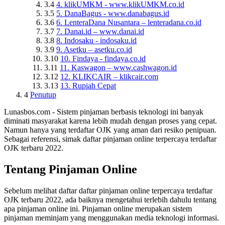
3.4
4. klikUMKM - www.klikUMKM.co.id
3.5
5. DanaBagus - www.danabagus.id
3.6
6. LenteraDana Nusantara – lenteradana.co.id
3.7
7. Danai.id – www.danai.id
3.8
8. Indosaku - indosaku.id
3.9
9. Asetku – asetku.co.id
3.10
10. Findaya - findaya.co.id
3.11
11. Kaswagon – www.cashwagon.id
3.12
12. KLIKCAIR – klikcair.com
3.13
13. Rupiah Cepat
4
Penutup
Lunasbos.com - Sistem pinjaman berbasis teknologi ini banyak
diminati masyarakat karena lebih mudah dengan proses yang cepat.
Namun hanya yang terdaftar OJK yang aman dari resiko penipuan.
Sebagai referensi, simak daftar pinjaman online terpercaya terdaftar
OJK terbaru 2022.
Tentang Pinjaman Online
Sebelum melihat daftar daftar pinjaman online terpercaya terdaftar
OJK terbaru 2022, ada baiknya mengetahui terlebih dahulu tentang
apa pinjaman online ini. Pinjaman online merupakan sistem
pinjaman meminjam yang menggunakan media teknologi informasi.