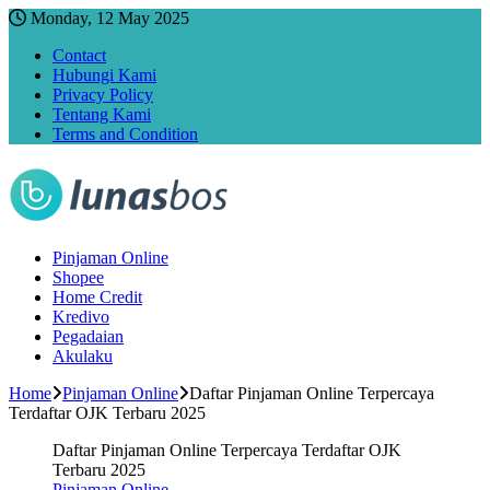
Monday, 12 May 2025
Contact
Hubungi Kami
Privacy Policy
Tentang Kami
Terms and Condition
Pinjaman Online
Shopee
Home Credit
Kredivo
Pegadaian
Akulaku
Home
Pinjaman Online
Daftar Pinjaman Online Terpercaya
Terdaftar OJK Terbaru 2025
Daftar Pinjaman Online Terpercaya Terdaftar OJK
Terbaru 2025
Pinjaman Online