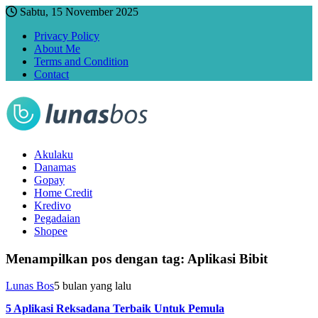
Sabtu, 15 November 2025
Privacy Policy
About Me
Terms and Condition
Contact
Akulaku
Danamas
Gopay
Home Credit
Kredivo
Pegadaian
Shopee
Menampilkan pos dengan tag:
Aplikasi Bibit
Lunas Bos
5 bulan yang lalu
5 Aplikasi Reksadana Terbaik Untuk Pemula