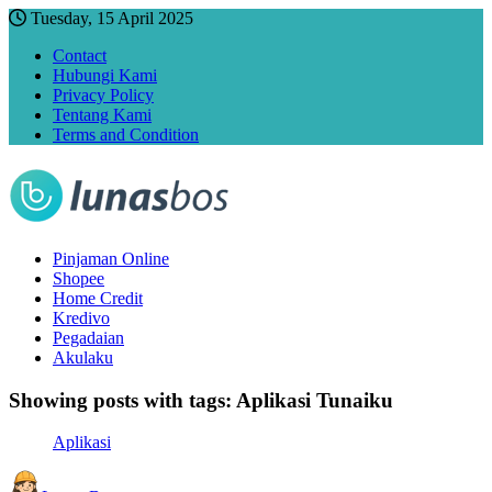
Tuesday, 15 April 2025
Contact
Hubungi Kami
Privacy Policy
Tentang Kami
Terms and Condition
Pinjaman Online
Shopee
Home Credit
Kredivo
Pegadaian
Akulaku
Showing posts with tags:
Aplikasi Tunaiku
Aplikasi