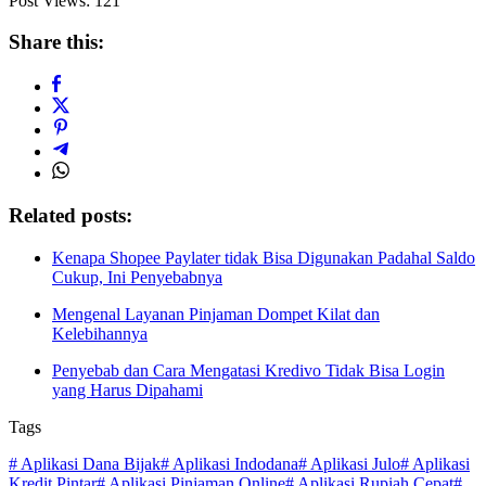
Post Views:
121
Share this:
Related posts:
Kenapa Shopee Paylater tidak Bisa Digunakan Padahal Saldo
Cukup, Ini Penyebabnya
Mengenal Layanan Pinjaman Dompet Kilat dan
Kelebihannya
Penyebab dan Cara Mengatasi Kredivo Tidak Bisa Login
yang Harus Dipahami
Tags
# Aplikasi Dana Bijak
# Aplikasi Indodana
# Aplikasi Julo
# Aplikasi
Kredit Pintar
# Aplikasi Pinjaman Online
# Aplikasi Rupiah Cepat
#