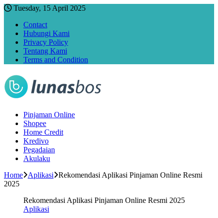
Tuesday, 15 April 2025
Contact
Hubungi Kami
Privacy Policy
Tentang Kami
Terms and Condition
Pinjaman Online
Shopee
Home Credit
Kredivo
Pegadaian
Akulaku
Home
Aplikasi
Rekomendasi Aplikasi Pinjaman Online Resmi
2025
Rekomendasi Aplikasi Pinjaman Online Resmi 2025
Aplikasi