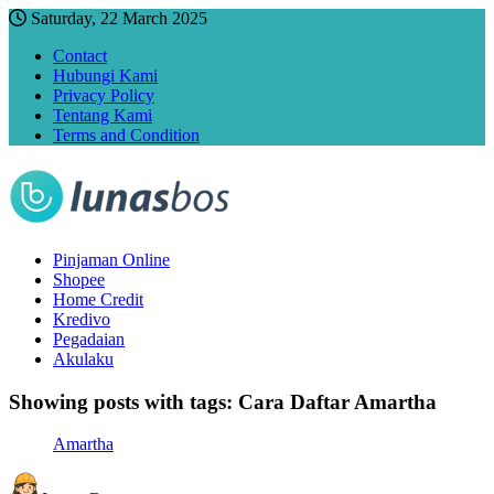
Saturday, 22 March 2025
Contact
Hubungi Kami
Privacy Policy
Tentang Kami
Terms and Condition
Pinjaman Online
Shopee
Home Credit
Kredivo
Pegadaian
Akulaku
Showing posts with tags:
Cara Daftar Amartha
Amartha