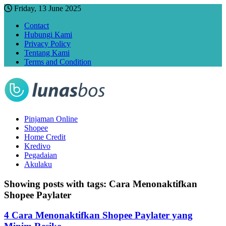
Friday, 13 June 2025
Contact
Hubungi Kami
Privacy Policy
Tentang Kami
Terms and Condition
Pinjaman Online
Shopee
Home Credit
Kredivo
Pegadaian
Akulaku
Showing posts with tags:
Cara Menonaktifkan
Shopee Paylater
4 Cara Menonaktifkan Shopee Paylater yang