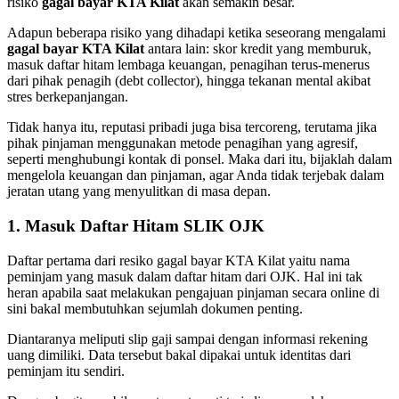
risiko
gagal bayar KTA Kilat
akan semakin besar.
Adapun beberapa risiko yang dihadapi ketika seseorang mengalami
gagal bayar KTA Kilat
antara lain: skor kredit yang memburuk,
masuk daftar hitam lembaga keuangan, penagihan terus-menerus
dari pihak penagih (debt collector), hingga tekanan mental akibat
stres berkepanjangan.
Tidak hanya itu, reputasi pribadi juga bisa tercoreng, terutama jika
pihak pinjaman menggunakan metode penagihan yang agresif,
seperti menghubungi kontak di ponsel. Maka dari itu, bijaklah dalam
mengelola keuangan dan pinjaman, agar Anda tidak terjebak dalam
jeratan utang yang menyulitkan di masa depan.
1. Masuk Daftar Hitam SLIK OJK
Daftar pertama dari resiko gagal bayar KTA Kilat yaitu nama
peminjam yang masuk dalam daftar hitam dari OJK. Hal ini tak
heran apabila saat melakukan pengajuan pinjaman secara online di
sini bakal membutuhkan sejumlah dokumen penting.
Diantaranya meliputi slip gaji sampai dengan informasi rekening
uang dimiliki. Data tersebut bakal dipakai untuk identitas dari
peminjam itu sendiri.