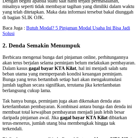
Dengan begitu apabila suatu saat nanti terjadi permasalahan,
misalnya seperti tidak membayar tagihan yang dimiliki dalam waktu
yang telah ditetapkan. Maka data informasi tersebut bakal diunggah
di bagian SLIK OJK.
Baca Juga :
Butuh Modal? 5 Pinjaman Modal Usaha Ini Bisa Jadi
Solusi
2. Denda Semakin Menumpuk
Berbicara mengenai bunga dari pinjaman online, perhitungannya
akan terus berjalan selama peminjam belum melakukan pembayaran.
Dalam kasus
gagal bayar KTA Kilat
, hal ini menjadi salah satu
beban utama yang memperparah kondisi keuangan peminjam.
Bunga yang terus bertambah setiap hari akan mengakumulasi
jumlah tagihan secara signifikan, terutama jika keterlambatan
berlangsung cukup lama.
Tak hanya bunga, peminjam juga akan dikenakan denda atas
keterlambatan pembayaran. Kombinasi antara bunga dan denda ini
membuat total kewajiban pembayaran menjadi jauh lebih besar
daripada pinjaman awal. Jika
gagal bayar KTA Kilat
dibiarkan
terus-menerus, jumlah utang bisa membengkak hingga tak
terkendali.