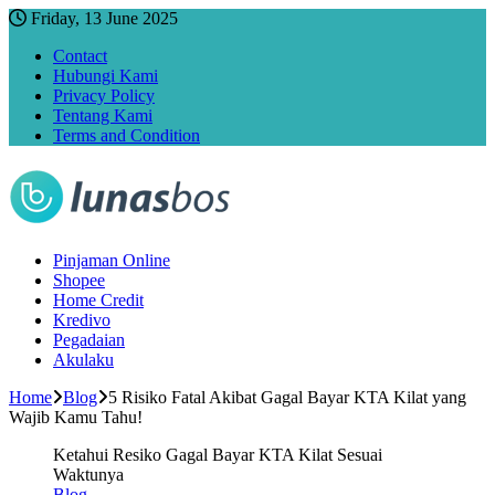
Friday, 13 June 2025
Contact
Hubungi Kami
Privacy Policy
Tentang Kami
Terms and Condition
Pinjaman Online
Shopee
Home Credit
Kredivo
Pegadaian
Akulaku
Home
Blog
5 Risiko Fatal Akibat Gagal Bayar KTA Kilat yang
Wajib Kamu Tahu!
Ketahui Resiko Gagal Bayar KTA Kilat Sesuai
Waktunya
Blog