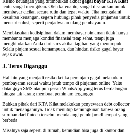
Risiko keuangan yang ditimbulkan akibat
gagal bayar KTA Kilat
tentu sangat merugikan. Oleh karena itu, sangat disarankan untuk
membayar cicilan secara rutin dan tepat waktu. Jika mengalami
kesulitan keuangan, segera hubungi pihak penyedia pinjaman untuk
mencari solusi, seperti penjadwalan ulang pembayaran.
Membiasakan kedisiplinan dalam membayar pinjaman tidak hanya
membantu menjaga kondisi finansial tetap sehat, tetapi juga
menghindarkan Anda dari stres akibat tagihan yang menumpuk.
Selalu pinjam sesuai kemampuan, dan hindari risiko gagal bayar
sejak awal.
3. Terus Diganggu
Hal lain yang menjadi resiko ketika peminjam gagal melakukan
pembayaran sesuai waktu jatuh tempo di pinjaman online. Yaitu
datangnya SMS ataupun pesan WhatsApp yang terus berdatangan
hingga tak jarang membuat peminjam terganggu.
Bahkan pihak dari KTA Kilat melakukan penyewaan debt collector
untuk menanganinya. Tidak menutup kemungkinan bahwa orang
suruhan dari fintech tersebut mendatangi peminjam di tempat yang
berbeda.
Misalnya saja seperti di rumah, kemudian bisa juga di kantor dan