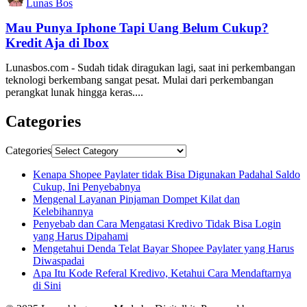
Lunas Bos
Mau Punya Iphone Tapi Uang Belum Cukup?
Kredit Aja di Ibox
Lunasbos.com - Sudah tidak diragukan lagi, saat ini perkembangan
teknologi berkembang sangat pesat. Mulai dari perkembangan
perangkat lunak hingga keras....
Categories
Categories
Kenapa Shopee Paylater tidak Bisa Digunakan Padahal Saldo
Cukup, Ini Penyebabnya
Mengenal Layanan Pinjaman Dompet Kilat dan
Kelebihannya
Penyebab dan Cara Mengatasi Kredivo Tidak Bisa Login
yang Harus Dipahami
Mengetahui Denda Telat Bayar Shopee Paylater yang Harus
Diwaspadai
Apa Itu Kode Referal Kredivo, Ketahui Cara Mendaftarnya
di Sini