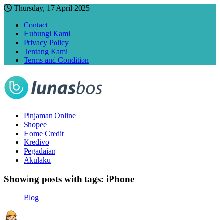
Thursday, 17 April 2025
Contact
Hubungi Kami
Privacy Policy
Tentang Kami
Terms and Condition
Pinjaman Online
Shopee
Home Credit
Kredivo
Pegadaian
Akulaku
Showing posts with tags:
iPhone
Blog