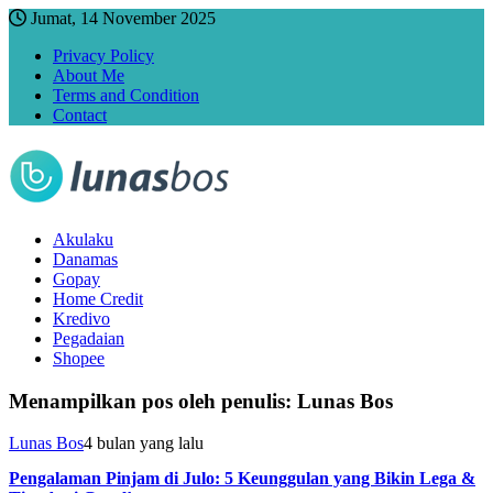
Jumat, 14 November 2025
Privacy Policy
About Me
Terms and Condition
Contact
Akulaku
Danamas
Gopay
Home Credit
Kredivo
Pegadaian
Shopee
Menampilkan pos oleh penulis:
Lunas Bos
Lunas Bos
4 bulan yang lalu
Pengalaman Pinjam di Julo: 5 Keunggulan yang Bikin Lega &