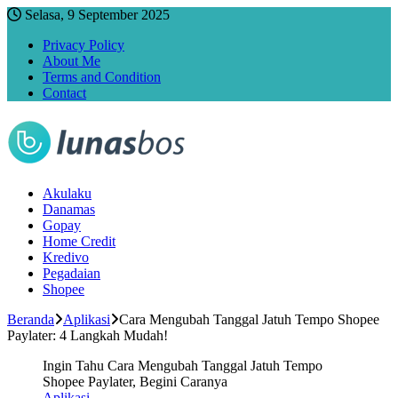
Selasa, 9 September 2025
Privacy Policy
About Me
Terms and Condition
Contact
Akulaku
Danamas
Gopay
Home Credit
Kredivo
Pegadaian
Shopee
Beranda
Aplikasi
Cara Mengubah Tanggal Jatuh Tempo Shopee
Paylater: 4 Langkah Mudah!
Ingin Tahu Cara Mengubah Tanggal Jatuh Tempo
Shopee Paylater, Begini Caranya
Aplikasi