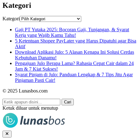
Kategori
Kategori
Gaji PT Yutaka 2025: Bocoran Gaji, Tunjangan, & Syarat
Kerja yang Wajib Kamu Tahu!
5 Ketentuan Shopee PayLater yang Harus Dipatuhi agar Bisa
Aktif
Download Aplikasi Julo: 5 Alasan Kenapa Ini Solusi Cerdas
Kebutuhan Danamu!
Pengajuan Julo Berapa Lama? Rahasia Cepat Cair dalam 24
Jam & 7 Kiat Sukses!
Syarat Pinjam di Julo: Panduan Lengkap & 7 Tips Jitu Agar
Pinjaman Pasti Cair!
© 2025 Lunasbos.com
Cari
Ketuk diluar untuk menutup