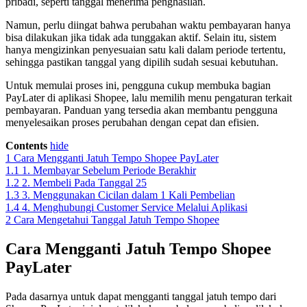
pribadi, seperti tanggal menerima penghasilan.
Namun, perlu diingat bahwa perubahan waktu pembayaran hanya
bisa dilakukan jika tidak ada tunggakan aktif. Selain itu, sistem
hanya mengizinkan penyesuaian satu kali dalam periode tertentu,
sehingga pastikan tanggal yang dipilih sudah sesuai kebutuhan.
Untuk memulai proses ini, pengguna cukup membuka bagian
PayLater di aplikasi Shopee, lalu memilih menu pengaturan terkait
pembayaran. Panduan yang tersedia akan membantu pengguna
menyelesaikan proses perubahan dengan cepat dan efisien.
Contents
hide
1
Cara Mengganti Jatuh Tempo Shopee PayLater
1.1
1. Membayar Sebelum Periode Berakhir
1.2
2. Membeli Pada Tanggal 25
1.3
3. Menggunakan Cicilan dalam 1 Kali Pembelian
1.4
4. Menghubungi Customer Service Melalui Aplikasi
2
Cara Mengetahui Tanggal Jatuh Tempo Shopee
Cara Mengganti Jatuh Tempo Shopee
PayLater
Pada dasarnya untuk dapat mengganti tanggal jatuh tempo dari