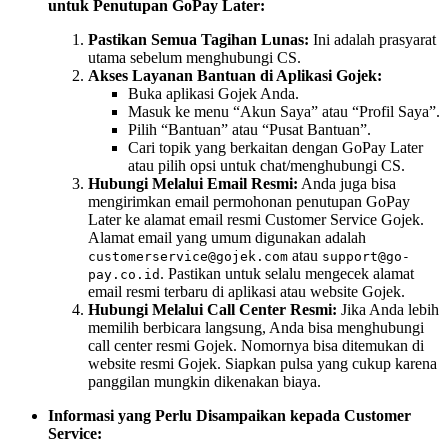
untuk Penutupan GoPay Later:
Pastikan Semua Tagihan Lunas:
Ini adalah prasyarat
utama sebelum menghubungi CS.
Akses Layanan Bantuan di Aplikasi Gojek:
Buka aplikasi Gojek Anda.
Masuk ke menu “Akun Saya” atau “Profil Saya”.
Pilih “Bantuan” atau “Pusat Bantuan”.
Cari topik yang berkaitan dengan GoPay Later
atau pilih opsi untuk chat/menghubungi CS.
Hubungi Melalui Email Resmi:
Anda juga bisa
mengirimkan email permohonan penutupan GoPay
Later ke alamat email resmi Customer Service Gojek.
Alamat email yang umum digunakan adalah
atau
customerservice@gojek.com
support@go-
. Pastikan untuk selalu mengecek alamat
pay.co.id
email resmi terbaru di aplikasi atau website Gojek.
Hubungi Melalui Call Center Resmi:
Jika Anda lebih
memilih berbicara langsung, Anda bisa menghubungi
call center resmi Gojek. Nomornya bisa ditemukan di
website resmi Gojek. Siapkan pulsa yang cukup karena
panggilan mungkin dikenakan biaya.
Informasi yang Perlu Disampaikan kepada Customer
Service: