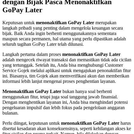
dengan Bijak Pasca Menonaktifkan
GoPay Later
Keputusan untuk
menonaktifkan GoPay Later
merupakan
langkah pribadi yang penting dalam mengelola keuangan secara
bijak. Baik Anda ingin berhenti menggunakannya sementara
maupun secara permanen, hal utama yang perlu dipastikan adalah
seluruh tagihan GoPay Later telah dilunasi.
Langkah pertama dalam proses
menonaktifkan GoPay Later
adalah mengecek riwayat transaksi dan memastikan tidak ada cicilan
yang tertunggak. Setelah itu, Anda bisa menghubungi Customer
Service Gojek melalui aplikasi untuk mengajukan penonaktifan fitur
ini. Biasanya, tim Gojek akan memverifikasi akun dan memberikan
informasi lebih lanjut mengenai proses penghentian layanan.
Menonaktifkan GoPay Later
bukan hanya soal berhenti
menggunakan fitur, tetapi juga soal tanggung jawab finansial.
Dengan menghentikan layanan ini, Anda bisa menghindari potensi
pengeluaran impulsif dan lebih fokus pada pengelolaan anggaran
bulanan.
Perlu diingat, keputusan untuk
menonaktifkan GoPay Later
harus
disertai kesadaran akan konsekuensinya, seperti kehilangan akses ke
fitur cicilan dan promo terkait. Namun, bila dilakukan dengan