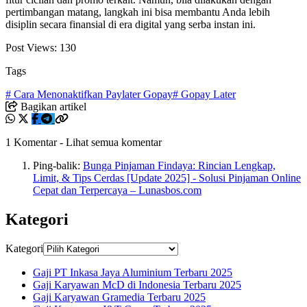
pertimbangan matang, langkah ini bisa membantu Anda lebih
disiplin secara finansial di era digital yang serba instan ini.
Post Views:
130
Tags
# Cara Menonaktifkan Paylater Gopay
# Gopay Later
Bagikan artikel
1 Komentar
-
Lihat semua komentar
Ping-balik:
Bunga Pinjaman Findaya: Rincian Lengkap,
Limit, & Tips Cerdas [Update 2025] - Solusi Pinjaman Online
Cepat dan Terpercaya – Lunasbos.com
Kategori
Kategori
Gaji PT Inkasa Jaya Aluminium Terbaru 2025
Gaji Karyawan McD di Indonesia Terbaru 2025
Gaji Karyawan Gramedia Terbaru 2025