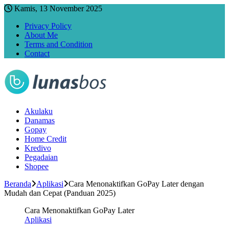
Kamis, 13 November 2025
Privacy Policy
About Me
Terms and Condition
Contact
Akulaku
Danamas
Gopay
Home Credit
Kredivo
Pegadaian
Shopee
Beranda
Aplikasi
Cara Menonaktifkan GoPay Later dengan
Mudah dan Cepat (Panduan 2025)
Cara Menonaktifkan GoPay Later
Aplikasi