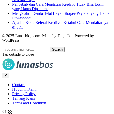
Penyebab dan Cara Mengatasi Kredivo Tidak Bisa Login
yang Harus Dipahami
Mengetahui Denda Telat Bayar Shopee Paylater yang Harus
Diwaspadai
Apa Itu Kode Referal Kredivo, Ketahui Cara Mendaftarnya
di Sini
© 2025 Lunasblog.com. Made by Digitalkit. Powered by
WordPress
Search
Tap outside to close
Contact
Hubungi Kami
Privacy Policy
Tentang Kami
Terms and Condition