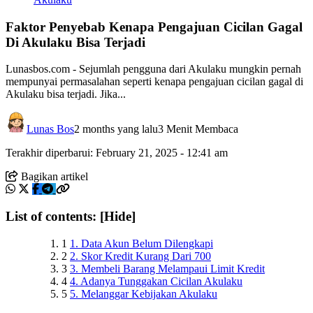
Faktor Penyebab Kenapa Pengajuan Cicilan Gagal
Di Akulaku Bisa Terjadi
Lunasbos.com - Sejumlah pengguna dari Akulaku mungkin pernah
mempunyai permasalahan seperti kenapa pengajuan cicilan gagal di
Akulaku bisa terjadi. Jika...
Lunas Bos
2 months yang lalu
3 Menit Membaca
Terakhir diperbarui: February 21, 2025 - 12:41 am
Bagikan artikel
List of contents:
[Hide]
1
1. Data Akun Belum Dilengkapi
2
2. Skor Kredit Kurang Dari 700
3
3. Membeli Barang Melampaui Limit Kredit
4
4. Adanya Tunggakan Cicilan Akulaku
5
5. Melanggar Kebijakan Akulaku