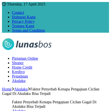
Thursday, 17 April 2025
Contact
Hubungi Kami
Privacy Policy
Tentang Kami
Terms and Condition
Pinjaman Online
Shopee
Home Credit
Kredivo
Pegadaian
Akulaku
Home
Akulaku
Faktor Penyebab Kenapa Pengajuan Cicilan
Gagal Di Akulaku Bisa Terjadi
Faktor Penyebab Kenapa Pengajuan Cicilan Gagal Di
Akulaku Bisa Terjadi
Akulaku