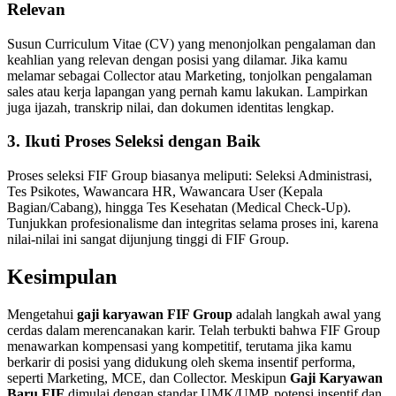
Relevan
Susun Curriculum Vitae (CV) yang menonjolkan pengalaman dan
keahlian yang relevan dengan posisi yang dilamar. Jika kamu
melamar sebagai Collector atau Marketing, tonjolkan pengalaman
sales atau kerja lapangan yang pernah kamu lakukan. Lampirkan
juga ijazah, transkrip nilai, dan dokumen identitas lengkap.
3. Ikuti Proses Seleksi dengan Baik
Proses seleksi FIF Group biasanya meliputi: Seleksi Administrasi,
Tes Psikotes, Wawancara HR, Wawancara User (Kepala
Bagian/Cabang), hingga Tes Kesehatan (Medical Check-Up).
Tunjukkan profesionalisme dan integritas selama proses ini, karena
nilai-nilai ini sangat dijunjung tinggi di FIF Group.
Kesimpulan
Mengetahui
gaji karyawan FIF Group
adalah langkah awal yang
cerdas dalam merencanakan karir. Telah terbukti bahwa FIF Group
menawarkan kompensasi yang kompetitif, terutama jika kamu
berkarir di posisi yang didukung oleh skema insentif performa,
seperti Marketing, MCE, dan Collector. Meskipun
Gaji Karyawan
Baru FIF
dimulai dengan standar UMK/UMP, potensi insentif dan