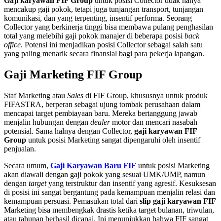
Gaji karyawan FIF Group
untuk posisi Collector tidak hanya
mencakup gaji pokok, tetapi juga tunjangan transport, tunjangan
komunikasi, dan yang terpenting, insentif performa. Seorang
Collector yang berkinerja tinggi bisa membawa pulang penghasilan
total yang melebihi gaji pokok manajer di beberapa posisi
back
office
. Potensi ini menjadikan posisi Collector sebagai salah satu
yang paling menarik secara finansial bagi para pekerja lapangan.
Gaji Marketing FIF Group
Staf Marketing atau
Sales
di FIF Group, khususnya untuk produk
FIFASTRA, berperan sebagai ujung tombak perusahaan dalam
mencapai target pembiayaan baru. Mereka bertanggung jawab
menjalin hubungan dengan
dealer
motor dan mencari nasabah
potensial. Sama halnya dengan Collector,
gaji karyawan FIF
Group
untuk posisi Marketing sangat dipengaruhi oleh insentif
penjualan.
Secara umum,
Gaji Karyawan Baru FIF
untuk posisi Marketing
akan diawali dengan gaji pokok yang sesuai UMK/UMP, namun
dengan
target
yang terstruktur dan insentif yang agresif. Kesuksesan
di posisi ini sangat bergantung pada kemampuan menjalin relasi dan
kemampuan persuasi. Pemasukan total dari
slip gaji karyawan FIF
Marketing bisa membengkak drastis ketika target bulanan, triwulan,
atau tahunan berhasil dicapai. Ini menunjukkan bahwa FIF sangat