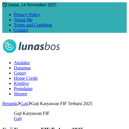
Jumat, 14 November 2025
Privacy Policy
About Me
Terms and Condition
Contact
Akulaku
Danamas
Gopay
Home Credit
Kredivo
Pegadaian
Shopee
Beranda
Gaji
Gaji Karyawan FIF Terbaru 2025
Gaji Karyawan FIF
Gaji