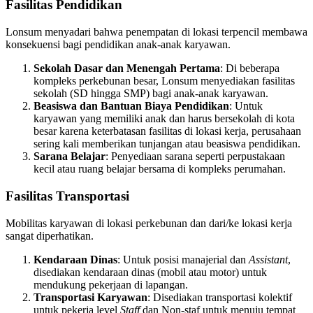
Fasilitas Pendidikan
Lonsum menyadari bahwa penempatan di lokasi terpencil membawa
konsekuensi bagi pendidikan anak-anak karyawan.
Sekolah Dasar dan Menengah Pertama
: Di beberapa
kompleks perkebunan besar, Lonsum menyediakan fasilitas
sekolah (SD hingga SMP) bagi anak-anak karyawan.
Beasiswa dan Bantuan Biaya Pendidikan
: Untuk
karyawan yang memiliki anak dan harus bersekolah di kota
besar karena keterbatasan fasilitas di lokasi kerja, perusahaan
sering kali memberikan tunjangan atau beasiswa pendidikan.
Sarana Belajar
: Penyediaan sarana seperti perpustakaan
kecil atau ruang belajar bersama di kompleks perumahan.
Fasilitas Transportasi
Mobilitas karyawan di lokasi perkebunan dan dari/ke lokasi kerja
sangat diperhatikan.
Kendaraan Dinas
: Untuk posisi manajerial dan
Assistant
,
disediakan kendaraan dinas (mobil atau motor) untuk
mendukung pekerjaan di lapangan.
Transportasi Karyawan
: Disediakan transportasi kolektif
untuk pekerja level
Staff
dan Non-staf untuk menuju tempat