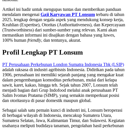
Artikel ini hadir untuk mengupas tuntas dan memberikan panduan
mendalam mengenai
Gaji Karyawan PT Lonsum
terbaru di tahun
2025, lengkap dengan segala aspek yang mendukung konsep kerja,
Keahlian (Expertise), Otoritas (Authoritativeness), dan Kepercayaan
(Trustworthiness) dari sumber-sumber yang relevan. Kami akan
memastikan informasi ini disajikan dengan bahasa yang luwes,
100% human
friendly
, dan tentunya, akurat.
Profil Lengkap PT Lonsum
PT Perusahaan Perkebunan London Sumatra Indonesia Tbk (LSIP)
adalah raksasa di industri agribisnis Indonesia. Didirikan pada tahun
1906, perusahaan ini memiliki sejarah panjang yang mengakar kuat
dalam pengembangan komoditas perkebunan, mulai dari kelapa
sawit, karet, kakao, hingga teh. Sejak tahun 2007, Lonsum telah
menjadi bagian dari Grup Indofood melalui anak perusahaan PT
Salim Ivomas Pratama (SIMP), yang semakin memperkuat posisi
dan otoritasnya di pasar domestik maupun global.
Sebagai salah satu pemain kunci di industri ini, Lonsum beroperasi
di berbagai wilayah di Indonesia, mencakup Sumatera Utara,
Sumatera Selatan, Jawa, Kalimantan Timur, dan Sulawesi. Kegiatan
usahanya meliputi budidaya tanaman, pengolahan hasil perkebunan