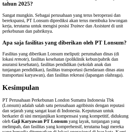
tahun 2025?
Sangat mungkin. Sebagai perusahaan yang terus beroperasi dan
berekspansi, PT Lonsum diprediksi akan terus membuka lowongan
kerja, terutama untuk mengisi posisi
Trainee
dan
Assistant
di unit
perkebunan dan pabriknya.
Apa saja fasilitas yang diberikan oleh PT Lonsum?
Fasilitas yang diberikan Lonsum meliputi: perumahan dinas (di
lokasi
remote
), fasilitas kesehatan (poliklinik kebun/pabrik dan
asuransi kesehatan), fasilitas pendidikan (sekolah anak dan
tunjangan pendidikan), fasilitas transportasi (kendaraan dinas atau
transportasi karyawan), dan fasilitas rekreasi (lapangan olahraga).
Kesimpulan
PT Perusahaan Perkebunan London Sumatra Indonesia Tbk
(Lonsum) adalah salah satu perusahaan agribisnis dengan reputasi
dan sejarah yang sangat kuat di Indonesia. Keputusan untuk
berkarier di sini menjanjikan kompensasi yang kompetitif, didukung
oleh
Gaji Karyawan PT Lonsum
yang layak, tunjangan yang
melimpah, dan fasilitas yang komprehensif, terutama bagi mereka
yang bersedia ditempatkan di lokasi operasional di luar kota. Kami