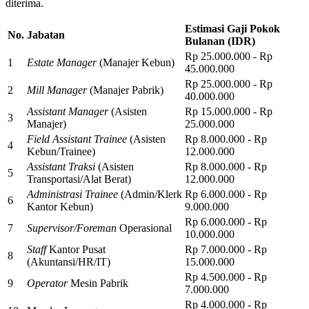
diterima.
Estimasi Gaji Pokok
No.
Jabatan
Bulanan (IDR)
Rp 25.000.000 - Rp
1
Estate Manager
(Manajer Kebun)
45.000.000
Rp 25.000.000 - Rp
2
Mill Manager
(Manajer Pabrik)
40.000.000
Assistant Manager
(Asisten
Rp 15.000.000 - Rp
3
Manajer)
25.000.000
Field Assistant Trainee
(Asisten
Rp 8.000.000 - Rp
4
Kebun/Trainee)
12.000.000
Assistant Traksi
(Asisten
Rp 8.000.000 - Rp
5
Transportasi/Alat Berat)
12.000.000
Administrasi Trainee
(Admin/Klerk
Rp 6.000.000 - Rp
6
Kantor Kebun)
9.000.000
Rp 6.000.000 - Rp
7
Supervisor/Foreman
Operasional
10.000.000
Staff
Kantor Pusat
Rp 7.000.000 - Rp
8
(Akuntansi/HR/IT)
15.000.000
Rp 4.500.000 - Rp
9
Operator
Mesin Pabrik
7.000.000
Rp 4.000.000 - Rp