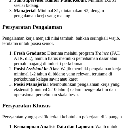
Staf/Supervisor Kantor Pusat/Kebun
: Minimal D3/S1
sesuai bidang.
Manajerial
: Minimal S1, diutamakan S2, dengan
pengalaman kerja yang matang.
Persyaratan Pengalaman
Pengalaman kerja menjadi nilai tambah, bahkan seringkali wajib,
terutama untuk posisi senior.
Fresh Graduate
: Diterima melalui program
Trainee
(FAT,
ATR, dll.), namun harus memiliki pemahaman dasar atau
pernah magang di industri perkebunan.
Posisi
Assistant
ke Atas
: Wajib memiliki pengalaman kerja
minimal 1-2 tahun di bidang yang relevan, terutama di
perkebunan kelapa sawit atau karet.
Posisi Manajerial
: Membutuhkan pengalaman kerja yang
ekstensif (minimal 5-10 tahun) dalam mengelola tim dan
operasional perkebunan skala besar.
Persyaratan Khusus
Persyaratan yang spesifik terkait kebutuhan pekerjaan di lapangan.
Kemampuan Analisis Data dan Laporan
: Wajib untuk