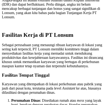
Angka-angka ini adalah estimasi bulanan dalam Rupiah Indonesia
(IDR) dan dapat berfluktuasi. Perlu diingat, angka ini belum
mencakup berbagai tunjangan dan bonus yang sangat signifikan di
Lonsum, yang akan kita bahas pada bagian Tunjangan Kerja PT
Lonsum.
Fasilitas Kerja di PT Lonsum
Sebagai perusahaan yang menaungi ribuan karyawan di lokasi yang
sering kali terpencil, PT Lonsum memiliki komitmen tinggi dalam
menyediakan fasilitas kerja yang memadai untuk mendukung
produktivitas dan kesejahteraan karyawannya. Fasilitas ini dirancang
khusus untuk memastikan karyawan yang bertugas di perkebunan
maupun kantor tetap nyaman dan terpenuhi kebutuhannya.
Fasilitas Tempat Tinggal
Karyawan yang ditempatkan di lokasi perkebunan atau pabrik yang
jauh dari pusat kota, terutama pada level
Assistant
ke atas, biasanya
difasilitasi dengan perumahan dinas.
Perumahan Dinas
: Disediakan rumah atau
mess
yang layak
huni, lengkap dengan perabotan dasar. Standar perumahan