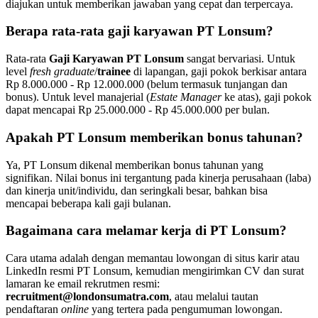
diajukan untuk memberikan jawaban yang cepat dan terpercaya.
Berapa rata-rata gaji karyawan PT Lonsum?
Rata-rata
Gaji Karyawan PT Lonsum
sangat bervariasi. Untuk
level
fresh graduate
/
trainee
di lapangan, gaji pokok berkisar antara
Rp 8.000.000 - Rp 12.000.000 (belum termasuk tunjangan dan
bonus). Untuk level manajerial (
Estate Manager
ke atas), gaji pokok
dapat mencapai Rp 25.000.000 - Rp 45.000.000 per bulan.
Apakah PT Lonsum memberikan bonus tahunan?
Ya, PT Lonsum dikenal memberikan bonus tahunan yang
signifikan. Nilai bonus ini tergantung pada kinerja perusahaan (laba)
dan kinerja unit/individu, dan seringkali besar, bahkan bisa
mencapai beberapa kali gaji bulanan.
Bagaimana cara melamar kerja di PT Lonsum?
Cara utama adalah dengan memantau lowongan di situs karir atau
LinkedIn resmi PT Lonsum, kemudian mengirimkan CV dan surat
lamaran ke email rekrutmen resmi:
recruitment@londonsumatra.com
, atau melalui tautan
pendaftaran
online
yang tertera pada pengumuman lowongan.