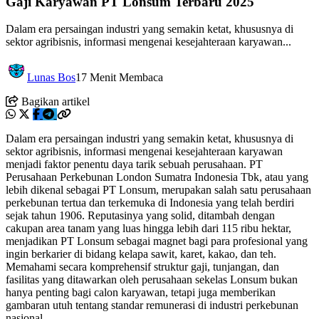
Gaji Karyawan PT Lonsum Terbaru 2025
Dalam era persaingan industri yang semakin ketat, khususnya di
sektor agribisnis, informasi mengenai kesejahteraan karyawan...
Lunas Bos
17 Menit Membaca
Bagikan artikel
Dalam era persaingan industri yang semakin ketat, khususnya di
sektor agribisnis, informasi mengenai kesejahteraan karyawan
menjadi faktor penentu daya tarik sebuah perusahaan. PT
Perusahaan Perkebunan London Sumatra Indonesia Tbk, atau yang
lebih dikenal sebagai PT Lonsum, merupakan salah satu perusahaan
perkebunan tertua dan terkemuka di Indonesia yang telah berdiri
sejak tahun 1906. Reputasinya yang solid, ditambah dengan
cakupan area tanam yang luas hingga lebih dari 115 ribu hektar,
menjadikan PT Lonsum sebagai magnet bagi para profesional yang
ingin berkarier di bidang kelapa sawit, karet, kakao, dan teh.
Memahami secara komprehensif struktur gaji, tunjangan, dan
fasilitas yang ditawarkan oleh perusahaan sekelas Lonsum bukan
hanya penting bagi calon karyawan, tetapi juga memberikan
gambaran utuh tentang standar remunerasi di industri perkebunan
nasional.