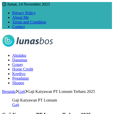
Jumat, 14 November 2025
Privacy Policy
About Me
Terms and Condition
Contact
Akulaku
Danamas
Gopay
Home Credit
Kredivo
Pegadaian
Shopee
Beranda
Gaji
Gaji Karyawan PT Lonsum Terbaru 2025
Gaji Karyawan PT Lonsum
Gaji