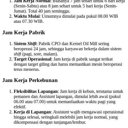
Jam Kerja Normal
: Biasanya 7 jam sehari untuk 6 hari kerja
(Senin-Sabtu) atau 8 jam sehari untuk 5 hari kerja (Senin-
Jumat). Total 40 jam seminggu.
Waktu Mulai
: Umumnya dimulai pada pukul 08.00 WIB
atau 07.30 WIB.
Jam Kerja Pabrik
Sistem
Shift
: Pabrik CPO dan Kernel Oil Mill sering
beroperasi 24 jam, sehingga karyawan bekerja dalam sistem
shift
(pagi, sore, malam).
Target Operasional
: Jam kerja di pabrik sangat terikat
dengan target giling dan harus memastikan mesin beroperasi
terus menerus.
Jam Kerja Perkebunan
Fleksibilitas Lapangan
: Jam kerja di kebun, terutama untuk
pemanen dan
Assistant
lapangan, dimulai lebih awal (pukul
06.00 atau 07.00) untuk memanfaatkan waktu pagi yang
efektif.
Kerja di Lapangan
:
Assistant
wajib mengawasi operasional
hingga selesai, seringkali melebihi jam kerja normal, yang
dikompensasi dengan tunjangan/lembur.