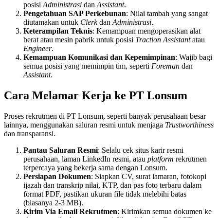
posisi
Administrasi
dan
Assistant
.
Pengetahuan SAP Perkebunan
: Nilai tambah yang sangat
diutamakan untuk
Clerk
dan
Administrasi
.
Keterampilan Teknis
: Kemampuan mengoperasikan alat
berat atau mesin pabrik untuk posisi
Traction Assistant
atau
Engineer
.
Kemampuan Komunikasi dan Kepemimpinan
: Wajib bagi
semua posisi yang memimpin tim, seperti
Foreman
dan
Assistant
.
Cara Melamar Kerja ke PT Lonsum
Proses rekrutmen di PT Lonsum, seperti banyak perusahaan besar
lainnya, menggunakan saluran resmi untuk menjaga
Trustworthiness
dan transparansi.
Pantau Saluran Resmi
: Selalu cek situs karir resmi
perusahaan, laman LinkedIn resmi, atau
platform
rekrutmen
terpercaya yang bekerja sama dengan Lonsum.
Persiapan Dokumen
: Siapkan CV, surat lamaran, fotokopi
ijazah dan transkrip nilai, KTP, dan pas foto terbaru dalam
format PDF, pastikan ukuran file tidak melebihi batas
(biasanya 2-3 MB).
Kirim Via Email Rekrutmen
: Kirimkan semua dokumen ke