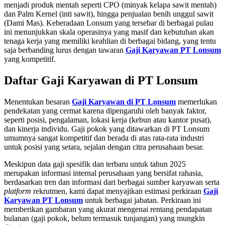
menjadi produk mentah seperti CPO (minyak kelapa sawit mentah)
dan Palm Kernel (inti sawit), hingga penjualan benih unggul sawit
(Dami Mas). Keberadaan Lonsum yang tersebar di berbagai pulau
ini menunjukkan skala operasinya yang masif dan kebutuhan akan
tenaga kerja yang memiliki keahlian di berbagai bidang, yang tentu
saja berbanding lurus dengan tawaran
Gaji Karyawan PT Lonsum
yang kompetitif.
Daftar Gaji Karyawan di PT Lonsum
Menentukan besaran
Gaji Karyawan di PT Lonsum
memerlukan
pendekatan yang cermat karena dipengaruhi oleh banyak faktor,
seperti posisi, pengalaman, lokasi kerja (kebun atau kantor pusat),
dan kinerja individu. Gaji pokok yang ditawarkan di PT Lonsum
umumnya sangat kompetitif dan berada di atas rata-rata industri
untuk posisi yang setara, sejalan dengan citra perusahaan besar.
Meskipun data gaji spesifik dan terbaru untuk tahun 2025
merupakan informasi internal perusahaan yang bersifat rahasia,
berdasarkan tren dan informasi dari berbagai sumber karyawan serta
platform
rekrutmen, kami dapat menyajikan estimasi perkiraan
Gaji
Karyawan PT Lonsum
untuk berbagai jabatan. Perkiraan ini
memberikan gambaran yang akurat mengenai rentang pendapatan
bulanan (gaji pokok, belum termasuk tunjangan) yang mungkin