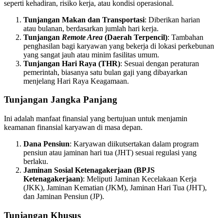
seperti kehadiran, risiko kerja, atau kondisi operasional.
Tunjangan Makan dan Transportasi
: Diberikan harian
atau bulanan, berdasarkan jumlah hari kerja.
Tunjangan
Remote Area
(Daerah Terpencil)
: Tambahan
penghasilan bagi karyawan yang bekerja di lokasi perkebunan
yang sangat jauh atau minim fasilitas umum.
Tunjangan Hari Raya (THR)
: Sesuai dengan peraturan
pemerintah, biasanya satu bulan gaji yang dibayarkan
menjelang Hari Raya Keagamaan.
Tunjangan Jangka Panjang
Ini adalah manfaat finansial yang bertujuan untuk menjamin
keamanan finansial karyawan di masa depan.
Dana Pensiun
: Karyawan diikutsertakan dalam program
pensiun atau jaminan hari tua (JHT) sesuai regulasi yang
berlaku.
Jaminan Sosial Ketenagakerjaan (BPJS
Ketenagakerjaan)
: Meliputi Jaminan Kecelakaan Kerja
(JKK), Jaminan Kematian (JKM), Jaminan Hari Tua (JHT),
dan Jaminan Pensiun (JP).
Tunjangan Khusus