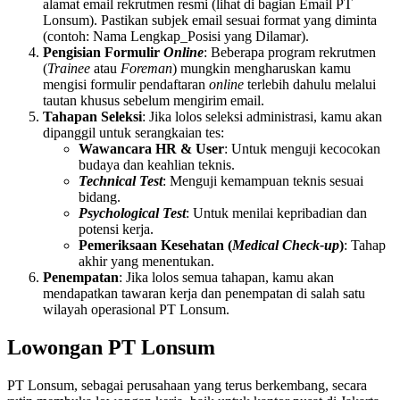
alamat email rekrutmen resmi (lihat di bagian Email PT
Lonsum). Pastikan subjek email sesuai format yang diminta
(contoh: Nama Lengkap_Posisi yang Dilamar).
Pengisian Formulir
Online
: Beberapa program rekrutmen
(
Trainee
atau
Foreman
) mungkin mengharuskan kamu
mengisi formulir pendaftaran
online
terlebih dahulu melalui
tautan khusus sebelum mengirim email.
Tahapan Seleksi
: Jika lolos seleksi administrasi, kamu akan
dipanggil untuk serangkaian tes:
Wawancara HR & User
: Untuk menguji kecocokan
budaya dan keahlian teknis.
Technical Test
: Menguji kemampuan teknis sesuai
bidang.
Psychological Test
: Untuk menilai kepribadian dan
potensi kerja.
Pemeriksaan Kesehatan (
Medical Check-up
)
: Tahap
akhir yang menentukan.
Penempatan
: Jika lolos semua tahapan, kamu akan
mendapatkan tawaran kerja dan penempatan di salah satu
wilayah operasional PT Lonsum.
Lowongan PT Lonsum
PT Lonsum, sebagai perusahaan yang terus berkembang, secara