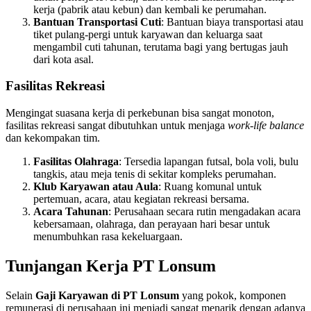
kerja (pabrik atau kebun) dan kembali ke perumahan.
Bantuan Transportasi Cuti
: Bantuan biaya transportasi atau
tiket pulang-pergi untuk karyawan dan keluarga saat
mengambil cuti tahunan, terutama bagi yang bertugas jauh
dari kota asal.
Fasilitas Rekreasi
Mengingat suasana kerja di perkebunan bisa sangat monoton,
fasilitas rekreasi sangat dibutuhkan untuk menjaga
work-life balance
dan kekompakan tim.
Fasilitas Olahraga
: Tersedia lapangan futsal, bola voli, bulu
tangkis, atau meja tenis di sekitar kompleks perumahan.
Klub Karyawan atau Aula
: Ruang komunal untuk
pertemuan, acara, atau kegiatan rekreasi bersama.
Acara Tahunan
: Perusahaan secara rutin mengadakan acara
kebersamaan, olahraga, dan perayaan hari besar untuk
menumbuhkan rasa kekeluargaan.
Tunjangan Kerja PT Lonsum
Selain
Gaji Karyawan di PT Lonsum
yang pokok, komponen
remunerasi di perusahaan ini menjadi sangat menarik dengan adanya