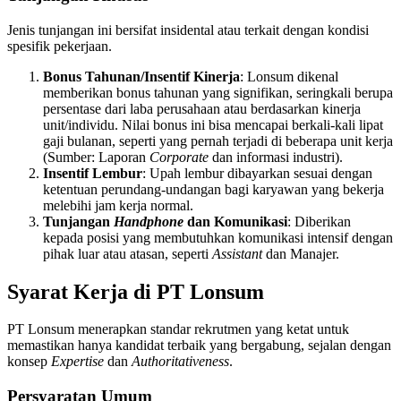
Jenis tunjangan ini bersifat insidental atau terkait dengan kondisi
spesifik pekerjaan.
Bonus Tahunan/Insentif Kinerja
: Lonsum dikenal
memberikan bonus tahunan yang signifikan, seringkali berupa
persentase dari laba perusahaan atau berdasarkan kinerja
unit/individu. Nilai bonus ini bisa mencapai berkali-kali lipat
gaji bulanan, seperti yang pernah terjadi di beberapa unit kerja
(Sumber: Laporan
Corporate
dan informasi industri).
Insentif Lembur
: Upah lembur dibayarkan sesuai dengan
ketentuan perundang-undangan bagi karyawan yang bekerja
melebihi jam kerja normal.
Tunjangan
Handphone
dan Komunikasi
: Diberikan
kepada posisi yang membutuhkan komunikasi intensif dengan
pihak luar atau atasan, seperti
Assistant
dan Manajer.
Syarat Kerja di PT Lonsum
PT Lonsum menerapkan standar rekrutmen yang ketat untuk
memastikan hanya kandidat terbaik yang bergabung, sejalan dengan
konsep
Expertise
dan
Authoritativeness
.
Persyaratan Umum