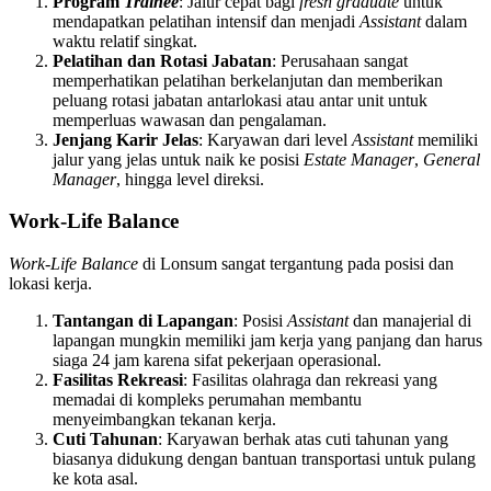
Program
Trainee
: Jalur cepat bagi
fresh graduate
untuk
mendapatkan pelatihan intensif dan menjadi
Assistant
dalam
waktu relatif singkat.
Pelatihan dan Rotasi Jabatan
: Perusahaan sangat
memperhatikan pelatihan berkelanjutan dan memberikan
peluang rotasi jabatan antarlokasi atau antar unit untuk
memperluas wawasan dan pengalaman.
Jenjang Karir Jelas
: Karyawan dari level
Assistant
memiliki
jalur yang jelas untuk naik ke posisi
Estate Manager
,
General
Manager
, hingga level direksi.
Work-Life Balance
Work-Life Balance
di Lonsum sangat tergantung pada posisi dan
lokasi kerja.
Tantangan di Lapangan
: Posisi
Assistant
dan manajerial di
lapangan mungkin memiliki jam kerja yang panjang dan harus
siaga 24 jam karena sifat pekerjaan operasional.
Fasilitas Rekreasi
: Fasilitas olahraga dan rekreasi yang
memadai di kompleks perumahan membantu
menyeimbangkan tekanan kerja.
Cuti Tahunan
: Karyawan berhak atas cuti tahunan yang
biasanya didukung dengan bantuan transportasi untuk pulang
ke kota asal.