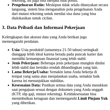
rekening, ini juga bisa menjadi nilai positif.
Pengeluaran Rutin:
Meskipun tidak selalu ditanyakan secara
langsung, sistem bisa menganalisis pola pengeluaran Anda
dari mutasi rekening untuk menilai sisa dana yang bisa
dialokasikan untuk cicilan.
3. Data Pribadi dan Informasi Pekerjaan
Kelengkapan dan akurasi data yang Anda berikan juga
memengaruhi penilaian.
Usia:
Usia produktif (umumnya 21-50 tahun) seringkali
dianggap lebih ideal karena berada pada puncak karier dan
memiliki kemampuan finansial yang lebih stabil.
Jenis Pekerjaan:
Beberapa jenis pekerjaan mungkin dinilai
lebih stabil dan berisiko rendah dibandingkan yang lain.
Lama Bekerja/Usaha:
Semakin lama Anda bekerja di
tempat yang sama atau menjalankan usaha, semakin baik
karena ini menunjukkan stabilitas.
Kesesuaian Data:
Pastikan semua data yang Anda masukkan
saat pengajuan sesuai dengan dokumen yang Anda unggah
(KTP, slip gaji, mutasi rekening). Ketidaksesuaian bisa
menimbulkan keraguan dan memengaruhi
Limit Pinjam Yuk
yang diberikan.