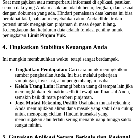
Saat mengajukan atau memperbarui informasi di aplikasi, pastikan
semua data yang Anda masukkan adalah benar, lengkap, dan sesuai
dengan dokumen yang ada. Hindari pemalsuan data karena ini bisa
berakibat fatal, bahkan menyebabkan akun Anda diblokir dan
potensi untuk mengajukan pinjaman di masa depan hilang.
Kelengkapan dan kejujuran data adalah fondasi penting untuk
peningkatan
Limit Pinjam Yuk
.
4. Tingkatkan Stabilitas Keuangan Anda
Ini mungkin membutuhkan waktu, tetapi sangat berdampak.
Tingkatkan Pendapatan:
Cari cara untuk meningkatkan
sumber penghasilan Anda. Ini bisa melalui pekerjaan
sampingan, investasi, atau pengembangan usaha.
Kelola Utang Lain:
Kurangi beban utang di tempat lain jika
memungkinkan. Semakin sedikit kewajiban finansial Anda,
semakin baik di mata pemberi pinjaman.
Jaga Mutasi Rekening Positif:
Usahakan mutasi rekening
Anda menunjukkan aliran dana masuk yang stabil dan cukup
untuk menopang cicilan. Hindari transaksi yang
mencurigakan atau terlalu sering menarik uang hingga saldo
sangat minim.
5. Gunakan Aplikasi Secara Berkala dan Rasional