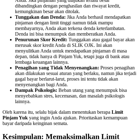
Anda. Jika pinjaman yang diajukan terlalu besar
dibandingkan dengan penghasilan dan riwayat kredit,
kemungkinan besar akan ditolak.
Tunggakan dan Denda:
Jika Anda berhasil mendapatkan
pinjaman dengan limit tinggi namun tidak mampu
membayarnya, Anda akan terkena denda keterlambatan.
Denda ini bisa menumpuk dan memberatkan Anda.
Penurunan Skor Kredit:
Tunggakan atau gagal bayar akan
merusak skor kredit Anda di SLIK OJK. Ini akan
menyulitkan Anda untuk mendapatkan pinjaman di masa
depan, tidak hanya di Pinjam Yuk, tetapi juga di bank atau
lembaga keuangan lainnya.
Penagihan yang Tidak Menyenangkan:
Proses penagihan
akan dilakukan sesuai aturan yang berlaku, namun jika terjadi
gagal bayar berlarut-larut, proses ini tentu tidak akan
menyenangkan bagi Anda.
Dampak Psikologis:
Beban utang yang menumpuk bisa
menyebabkan stres, kecemasan, dan masalah psikologis
lainnya.
Oleh karena itu, selalu bijak dalam menentukan berapa
Limit
Pinjam Yuk
yang ingin Anda ajukan. Prioritaskan kemampuan
bayar daripada keinginan semata.
Kesimpulan: Memaksimalkan Limit