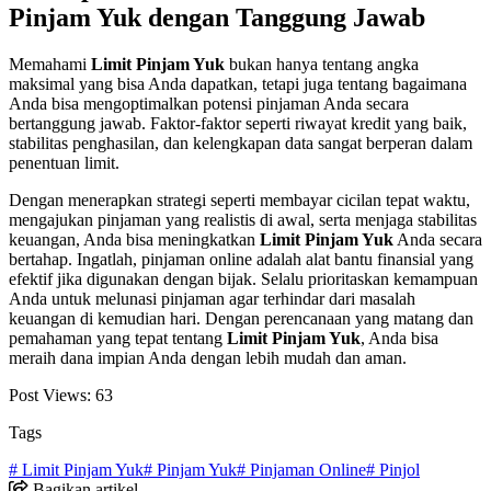
Pinjam Yuk dengan Tanggung Jawab
Memahami
Limit Pinjam Yuk
bukan hanya tentang angka
maksimal yang bisa Anda dapatkan, tetapi juga tentang bagaimana
Anda bisa mengoptimalkan potensi pinjaman Anda secara
bertanggung jawab. Faktor-faktor seperti riwayat kredit yang baik,
stabilitas penghasilan, dan kelengkapan data sangat berperan dalam
penentuan limit.
Dengan menerapkan strategi seperti membayar cicilan tepat waktu,
mengajukan pinjaman yang realistis di awal, serta menjaga stabilitas
keuangan, Anda bisa meningkatkan
Limit Pinjam Yuk
Anda secara
bertahap. Ingatlah, pinjaman online adalah alat bantu finansial yang
efektif jika digunakan dengan bijak. Selalu prioritaskan kemampuan
Anda untuk melunasi pinjaman agar terhindar dari masalah
keuangan di kemudian hari. Dengan perencanaan yang matang dan
pemahaman yang tepat tentang
Limit Pinjam Yuk
, Anda bisa
meraih dana impian Anda dengan lebih mudah dan aman.
Post Views:
63
Tags
# Limit Pinjam Yuk
# Pinjam Yuk
# Pinjaman Online
# Pinjol
Bagikan artikel