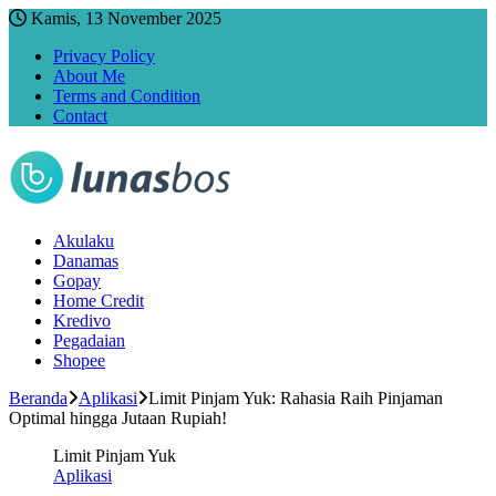
Kamis, 13 November 2025
Privacy Policy
About Me
Terms and Condition
Contact
Akulaku
Danamas
Gopay
Home Credit
Kredivo
Pegadaian
Shopee
Beranda
Aplikasi
Limit Pinjam Yuk: Rahasia Raih Pinjaman
Optimal hingga Jutaan Rupiah!
Limit Pinjam Yuk
Aplikasi