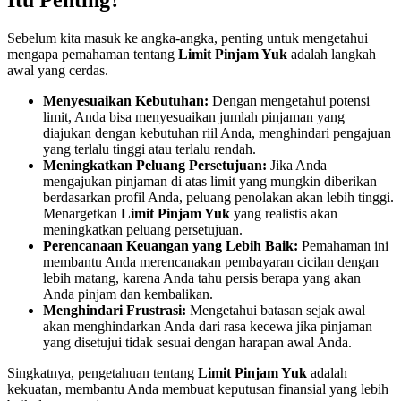
Itu Penting?
Sebelum kita masuk ke angka-angka, penting untuk mengetahui
mengapa pemahaman tentang
Limit Pinjam Yuk
adalah langkah
awal yang cerdas.
Menyesuaikan Kebutuhan:
Dengan mengetahui potensi
limit, Anda bisa menyesuaikan jumlah pinjaman yang
diajukan dengan kebutuhan riil Anda, menghindari pengajuan
yang terlalu tinggi atau terlalu rendah.
Meningkatkan Peluang Persetujuan:
Jika Anda
mengajukan pinjaman di atas limit yang mungkin diberikan
berdasarkan profil Anda, peluang penolakan akan lebih tinggi.
Menargetkan
Limit Pinjam Yuk
yang realistis akan
meningkatkan peluang persetujuan.
Perencanaan Keuangan yang Lebih Baik:
Pemahaman ini
membantu Anda merencanakan pembayaran cicilan dengan
lebih matang, karena Anda tahu persis berapa yang akan
Anda pinjam dan kembalikan.
Menghindari Frustrasi:
Mengetahui batasan sejak awal
akan menghindarkan Anda dari rasa kecewa jika pinjaman
yang disetujui tidak sesuai dengan harapan awal Anda.
Singkatnya, pengetahuan tentang
Limit Pinjam Yuk
adalah
kekuatan, membantu Anda membuat keputusan finansial yang lebih