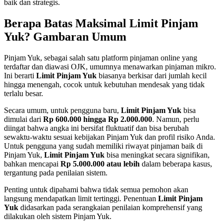
baik dan strategis.
Berapa Batas Maksimal Limit Pinjam
Yuk? Gambaran Umum
Pinjam Yuk, sebagai salah satu platform pinjaman online yang
terdaftar dan diawasi OJK, umumnya menawarkan pinjaman mikro.
Ini berarti
Limit Pinjam Yuk
biasanya berkisar dari jumlah kecil
hingga menengah, cocok untuk kebutuhan mendesak yang tidak
terlalu besar.
Secara umum, untuk pengguna baru,
Limit Pinjam Yuk
bisa
dimulai dari
Rp 600.000 hingga Rp 2.000.000
. Namun, perlu
diingat bahwa angka ini bersifat fluktuatif dan bisa berubah
sewaktu-waktu sesuai kebijakan Pinjam Yuk dan profil risiko Anda.
Untuk pengguna yang sudah memiliki riwayat pinjaman baik di
Pinjam Yuk,
Limit Pinjam Yuk
bisa meningkat secara signifikan,
bahkan mencapai
Rp 5.000.000 atau lebih
dalam beberapa kasus,
tergantung pada penilaian sistem.
Penting untuk dipahami bahwa tidak semua pemohon akan
langsung mendapatkan limit tertinggi. Penentuan
Limit Pinjam
Yuk
didasarkan pada serangkaian penilaian komprehensif yang
dilakukan oleh sistem Pinjam Yuk.