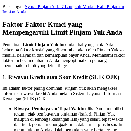
Baca Juga :
Syarat Pinjam Yuk: 7 Langkah Mudah Raih Pinjaman
Impian Anda!
Faktor-Faktor Kunci yang
Mempengaruhi Limit Pinjam Yuk Anda
Penentuan
Limit Pinjam Yuk
bukanlah hal yang acak. Ada
beberapa faktor krusial yang dipertimbangkan oleh Pinjam Yuk saat
menilai kelayakan dan kemampuan bayar Anda. Memahami faktor-
faktor ini bisa membantu Anda mengoptimalkan peluang
mendapatkan limit yang lebih tinggi.
1. Riwayat Kredit atau Skor Kredit (SLIK OJK)
Ini adalah faktor paling dominan. Pinjam Yuk akan mengakses
informasi riwayat kredit Anda melalui Sistem Layanan Informasi
Keuangan (SLIK) OJK.
Riwayat Pembayaran Tepat Waktu:
Jika Anda memiliki
rekam jejak pembayaran pinjaman (baik di Pinjam Yuk
maupun di lembaga keuangan lain) yang selalu tepat waktu
dan tidak pernah menunggak, ini adalah nilai plus besar. Ini
menunjukkan Anda adalah peminjam yang bertanggung