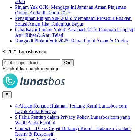
2025
Pinjam Yuk OJK: Mengapa Ini Jaminan Aman Pinjaman
Online Anda di Tahun 2025
Penagihan Pinjam Yuk 2025: Memahami Prosedur Etis dan
Solusi Aman Jika Terlambat Bayar
Cara Bayar Pinjam Yuk di Alfamart 2025: Panduan Lengkap
Anti-Ribet & Anti-Telat!
Bunga di Pinjam Yuk 2025: Biaya Pinjol Aman & Cerdas
© 2025 Lunasbos.com
Cari
Ketuk diluar untuk menutup
4 Alasan Kenapa Halaman Tentang Kami Lunasbos.com
Layak Anda Percaya
9 Fakta Penting dalam Privacy Policy Lunasbos.com yang
Wajib Anda Ketahui
Contact - 3 Cara Cepat Hubungi Kami – Halaman Contact
Resmi & Responsif
Terms and Condition