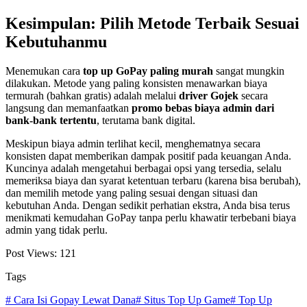
Kesimpulan: Pilih Metode Terbaik Sesuai
Kebutuhanmu
Menemukan cara
top up GoPay paling murah
sangat mungkin
dilakukan. Metode yang paling konsisten menawarkan biaya
termurah (bahkan gratis) adalah melalui
driver Gojek
secara
langsung dan memanfaatkan
promo bebas biaya admin dari
bank-bank tertentu
, terutama bank digital.
Meskipun biaya admin terlihat kecil, menghematnya secara
konsisten dapat memberikan dampak positif pada keuangan Anda.
Kuncinya adalah mengetahui berbagai opsi yang tersedia, selalu
memeriksa biaya dan syarat ketentuan terbaru (karena bisa berubah),
dan memilih metode yang paling sesuai dengan situasi dan
kebutuhan Anda. Dengan sedikit perhatian ekstra, Anda bisa terus
menikmati kemudahan GoPay tanpa perlu khawatir terbebani biaya
admin yang tidak perlu.
Post Views:
121
Tags
# Cara Isi Gopay Lewat Dana
# Situs Top Up Game
# Top Up