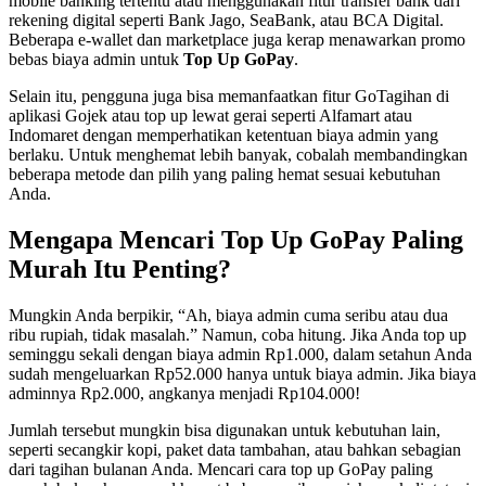
mobile banking tertentu atau menggunakan fitur transfer bank dari
rekening digital seperti Bank Jago, SeaBank, atau BCA Digital.
Beberapa e-wallet dan marketplace juga kerap menawarkan promo
bebas biaya admin untuk
Top Up GoPay
.
Selain itu, pengguna juga bisa memanfaatkan fitur GoTagihan di
aplikasi Gojek atau top up lewat gerai seperti Alfamart atau
Indomaret dengan memperhatikan ketentuan biaya admin yang
berlaku. Untuk menghemat lebih banyak, cobalah membandingkan
beberapa metode dan pilih yang paling hemat sesuai kebutuhan
Anda.
Mengapa Mencari Top Up GoPay Paling
Murah Itu Penting?
Mungkin Anda berpikir, “Ah, biaya admin cuma seribu atau dua
ribu rupiah, tidak masalah.” Namun, coba hitung. Jika Anda top up
seminggu sekali dengan biaya admin Rp1.000, dalam setahun Anda
sudah mengeluarkan Rp52.000 hanya untuk biaya admin. Jika biaya
adminnya Rp2.000, angkanya menjadi Rp104.000!
Jumlah tersebut mungkin bisa digunakan untuk kebutuhan lain,
seperti secangkir kopi, paket data tambahan, atau bahkan sebagian
dari tagihan bulanan Anda. Mencari cara top up GoPay paling