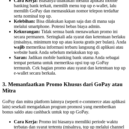
Cara Kerja:
Biasanya dilakukan melalui aplikasi mobile
banking bank terkait, memilih menu top up e-wallet, lalu
memilih GoPay dan memasukkan nomor telepon terdaftar
serta nominal top up.
Kelebihan:
Bisa dilakukan kapan saja dan di mana saja
melalui smartphone. Potensi bebas biaya admin.
Kekurangan:
Tidak semua bank menawarkan promo ini
secara permanen. Seringkali ada syarat dan ketentuan berlaku
(misalnya, minimum top up atau kuota gratis per bulan). Anda
wajib
memeriksa informasi terbaru langsung di aplikasi atau
website bank Anda sebelum melakukan top up.
Saran:
Jadikan mobile banking bank utama Anda sebagai
tempat pertama untuk memeriksa opsi top up GoPay
termurah. Cek bagian promo atau syarat dan ketentuan top up
e-wallet secara berkala.
3. Memanfaatkan Promo Khusus dari GoPay atau
Mitra
GoPay dan mitra platform lainnya (seperti e-commerce atau aplikasi
lain) sesekali mengadakan program promosi yang memberikan
bonus saldo atau cashback untuk top up GoPay.
Cara Kerja:
Promo ini biasanya memiliki periode waktu
terbatas dan syarat tertentu (misalnya, top up melalui channel