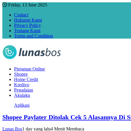
Friday, 13 June 2025
Contact
Hubungi Kami
Privacy Policy
Tentang Kami
Terms and Condition
Pinjaman Online
Shopee
Home Credit
Kredivo
Pegadaian
Akulaku
Aplikasi
Shopee Paylater Ditolak Cek 5 Alasannya Di S
Lunas Bos
1 day yang lalu
4 Menit Membaca