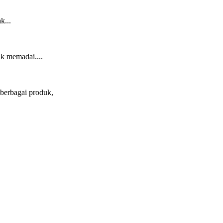
k...
k memadai....
 berbagai produk,