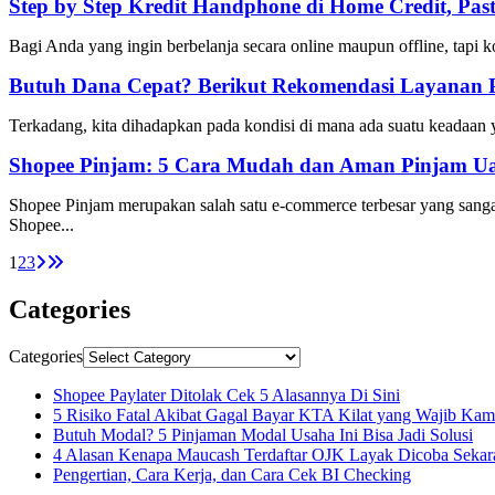
Step by Step Kredit Handphone di Home Credit, Pas
Bagi Anda yang ingin berbelanja secara online maupun offline, tapi k
Butuh Dana Cepat? Berikut Rekomendasi Layanan 
Terkadang, kita dihadapkan pada kondisi di mana ada suatu keadaan
Shopee Pinjam: 5 Cara Mudah dan Aman Pinjam Ua
Shopee Pinjam merupakan salah satu e-commerce terbesar yang sanga
Shopee...
1
2
3
Categories
Categories
Shopee Paylater Ditolak Cek 5 Alasannya Di Sini
5 Risiko Fatal Akibat Gagal Bayar KTA Kilat yang Wajib Ka
Butuh Modal? 5 Pinjaman Modal Usaha Ini Bisa Jadi Solusi
4 Alasan Kenapa Maucash Terdaftar OJK Layak Dicoba Sekar
Pengertian, Cara Kerja, dan Cara Cek BI Checking