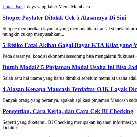
Lunas Bos
2 days yang lalu
5 Menit Membaca
Shopee Paylater Ditolak Cek 5 Alasannya Di Sini
Shopee memberikan layanan yang memudahkan transaksi melalui prog
mungkin cukup menyusahkan...
5 Risiko Fatal Akibat Gagal Bayar KTA Kilat yang
Pada dasarnya, kondisi ekonomi seseorang bisa mengalami fluktuasi — 
Butuh Modal? 5 Pinjaman Modal Usaha Ini Bisa Jadi
Salah satu hal utama yang harus dimiliki sebelum memulai usaha adala
4 Alasan Kenapa Maucash Terdaftar OJK Layak Dic
Banyak orang yang bertanya, apakah aplikasi pinjaman Maucash sudah
Pengertian, Cara Kerja, dan Cara Cek BI Checking
Seperti yang diketahui, BI Checking merupakan layanan informasi yang
Debitur...