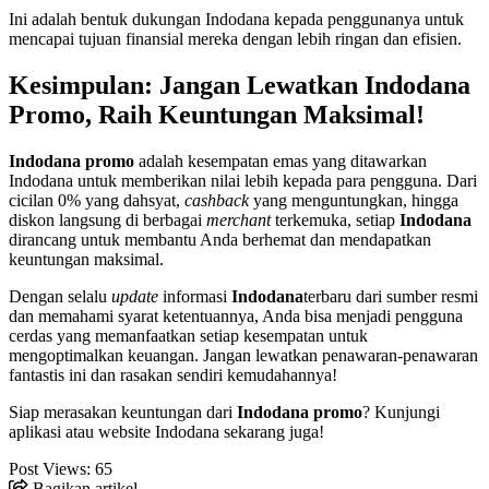
Ini adalah bentuk dukungan Indodana kepada penggunanya untuk
mencapai tujuan finansial mereka dengan lebih ringan dan efisien.
Kesimpulan: Jangan Lewatkan Indodana
Promo, Raih Keuntungan Maksimal!
Indodana promo
adalah kesempatan emas yang ditawarkan
Indodana untuk memberikan nilai lebih kepada para pengguna. Dari
cicilan 0% yang dahsyat,
cashback
yang menguntungkan, hingga
diskon langsung di berbagai
merchant
terkemuka, setiap
Indodana
dirancang untuk membantu Anda berhemat dan mendapatkan
keuntungan maksimal.
Dengan selalu
update
informasi
Indodana
terbaru dari sumber resmi
dan memahami syarat ketentuannya, Anda bisa menjadi pengguna
cerdas yang memanfaatkan setiap kesempatan untuk
mengoptimalkan keuangan. Jangan lewatkan penawaran-penawaran
fantastis ini dan rasakan sendiri kemudahannya!
Siap merasakan keuntungan dari
Indodana promo
? Kunjungi
aplikasi atau website Indodana sekarang juga!
Post Views:
65
Bagikan artikel