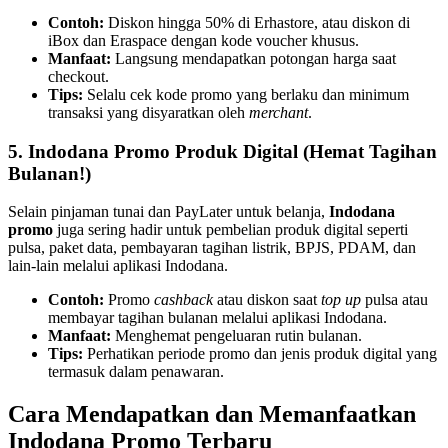
Contoh:
Diskon hingga 50% di Erhastore, atau diskon di
iBox dan Eraspace dengan kode voucher khusus.
Manfaat:
Langsung mendapatkan potongan harga saat
checkout.
Tips:
Selalu cek kode promo yang berlaku dan minimum
transaksi yang disyaratkan oleh
merchant
.
5. Indodana Promo Produk Digital (Hemat Tagihan
Bulanan!)
Selain pinjaman tunai dan PayLater untuk belanja,
Indodana
promo
juga sering hadir untuk pembelian produk digital seperti
pulsa, paket data, pembayaran tagihan listrik, BPJS, PDAM, dan
lain-lain melalui aplikasi Indodana.
Contoh:
Promo
cashback
atau diskon saat
top up
pulsa atau
membayar tagihan bulanan melalui aplikasi Indodana.
Manfaat:
Menghemat pengeluaran rutin bulanan.
Tips:
Perhatikan periode promo dan jenis produk digital yang
termasuk dalam penawaran.
Cara Mendapatkan dan Memanfaatkan
Indodana Promo Terbaru