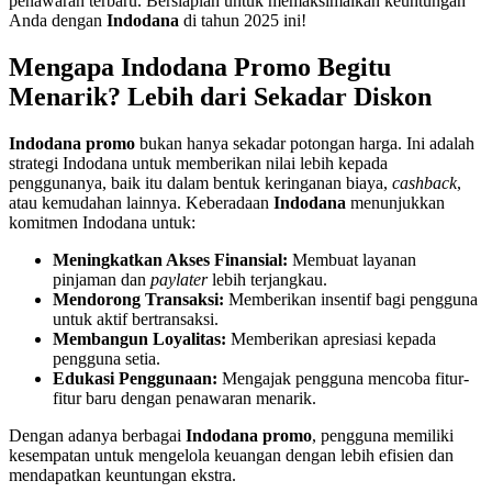
penawaran terbaru. Bersiaplah untuk memaksimalkan keuntungan
Anda dengan
Indodana
di tahun 2025 ini!
Mengapa Indodana Promo Begitu
Menarik? Lebih dari Sekadar Diskon
Indodana promo
bukan hanya sekadar potongan harga. Ini adalah
strategi Indodana untuk memberikan nilai lebih kepada
penggunanya, baik itu dalam bentuk keringanan biaya,
cashback
,
atau kemudahan lainnya. Keberadaan
Indodana
menunjukkan
komitmen Indodana untuk:
Meningkatkan Akses Finansial:
Membuat layanan
pinjaman dan
paylater
lebih terjangkau.
Mendorong Transaksi:
Memberikan insentif bagi pengguna
untuk aktif bertransaksi.
Membangun Loyalitas:
Memberikan apresiasi kepada
pengguna setia.
Edukasi Penggunaan:
Mengajak pengguna mencoba fitur-
fitur baru dengan penawaran menarik.
Dengan adanya berbagai
Indodana promo
, pengguna memiliki
kesempatan untuk mengelola keuangan dengan lebih efisien dan
mendapatkan keuntungan ekstra.