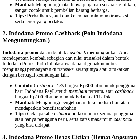
Manfaat:
Mengurangi total biaya pinjaman secara signifikan,
sangat cocok untuk pembelian barang berharga.
Tips:
Perhatikan syarat dan ketentuan minimum transaksi
serta tenor yang berlaku.
2. Indodana Promo Cashback (Poin Indodana
Menguntungkan!)
Indodana promo
dalam bentuk
cashback
memungkinkan Anda
mendapatkan kembali sebagian dari nilai transaksi dalam bentuk
Indodana Points. Poin ini biasanya dapat digunakan untuk
mengurangi pembayaran di transaksi selanjutnya atau ditukarkan
dengan berbagai keuntungan lain.
Contoh:
Cashback
15% hingga Rp300 ribu untuk pengguna
baru Indodana PayLater di
merchant
tertentu, atau
cashback
hingga Rp100 ribu poin untuk belanja di TikTok.
Manfaat:
Mengurangi pengeluaran di kemudian hari atau
mendapatkan benefit tambahan.
Tips:
Cek apakah
cashback
berlaku untuk semua pengguna
atau hanya pengguna baru, serta batas maksimum
cashback
yang bisa didapat.
3. Indodana Promo Bebas Cicilan (Hemat Angsuran