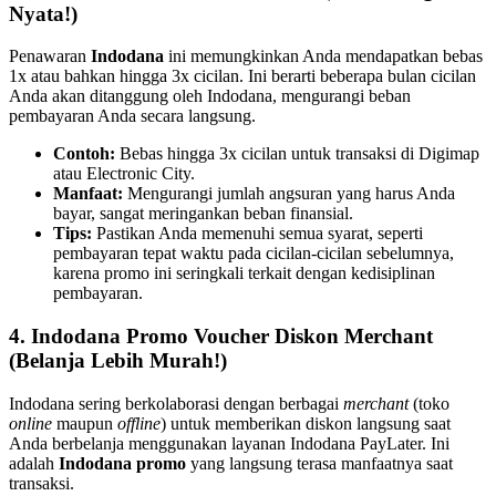
Nyata!)
Penawaran
Indodana
ini memungkinkan Anda mendapatkan bebas
1x atau bahkan hingga 3x cicilan. Ini berarti beberapa bulan cicilan
Anda akan ditanggung oleh Indodana, mengurangi beban
pembayaran Anda secara langsung.
Contoh:
Bebas hingga 3x cicilan untuk transaksi di Digimap
atau Electronic City.
Manfaat:
Mengurangi jumlah angsuran yang harus Anda
bayar, sangat meringankan beban finansial.
Tips:
Pastikan Anda memenuhi semua syarat, seperti
pembayaran tepat waktu pada cicilan-cicilan sebelumnya,
karena promo ini seringkali terkait dengan kedisiplinan
pembayaran.
4. Indodana Promo Voucher Diskon Merchant
(Belanja Lebih Murah!)
Indodana sering berkolaborasi dengan berbagai
merchant
(toko
online
maupun
offline
) untuk memberikan diskon langsung saat
Anda berbelanja menggunakan layanan Indodana PayLater. Ini
adalah
Indodana promo
yang langsung terasa manfaatnya saat
transaksi.