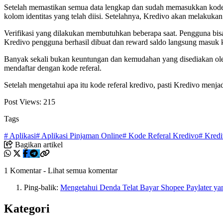
Setelah memastikan semua data lengkap dan sudah memasukkan kode re
kolom identitas yang telah diisi. Setelahnya, Kredivo akan melakukan 
Verifikasi yang dilakukan membutuhkan beberapa saat. Pengguna bisa
Kredivo pengguna berhasil dibuat dan reward saldo langsung masuk
Banyak sekali bukan keuntungan dan kemudahan yang disediakan oleh
mendaftar dengan kode referal.
Setelah mengetahui apa itu kode referal kredivo, pasti Kredivo menja
Post Views:
215
Tags
# Aplikasi
# Aplikasi Pinjaman Online
# Kode Referal Kredivo
# Kred
Bagikan artikel
1 Komentar
-
Lihat semua komentar
Ping-balik:
Mengetahui Denda Telat Bayar Shopee Paylater ya
Kategori