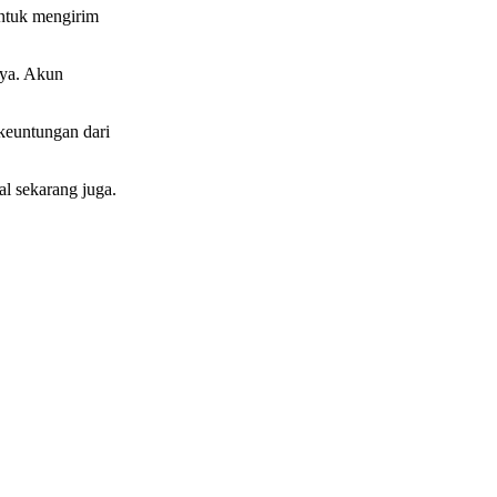
untuk mengirim
nya. Akun
keuntungan dari
al sekarang juga.