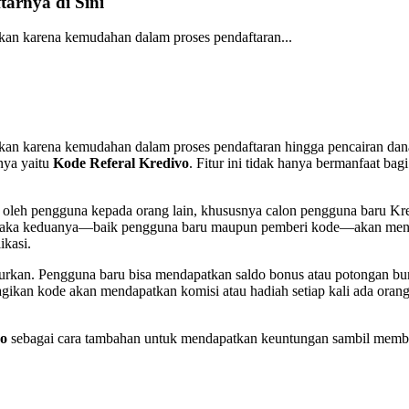
arnya di Sini
nakan karena kemudahan dalam proses pendaftaran...
nakan karena kemudahan dalam proses pendaftaran hingga pencairan dana.
nnya yaitu
Kode Referal Kredivo
. Fitur ini tidak hanya bermanfaat bag
 oleh pengguna kepada orang lain, khususnya calon pengguna baru Kr
si, maka keduanya—baik pengguna baru maupun pemberi kode—akan me
ikasi.
rkan. Pengguna baru bisa mendapatkan saldo bonus atau potongan bu
kan kode akan mendapatkan komisi atau hadiah setiap kali ada orang
vo
sebagai cara tambahan untuk mendapatkan keuntungan sambil memba