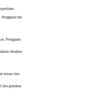
keperluan
l. Pengguna tak
aran. Pengguna
ukkan identitas
i teman lain.
. Coba gunakan