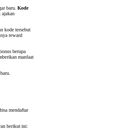
gar baru.
Kode
k ajakan
n kode tersebut
anya reward
bonus berupa
emberikan manfaat
baru.
bisa mendaftar
n berikut ini: