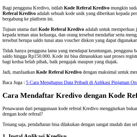
Bagi pengguna Kredivo, istilah
Kode Referal Kredivo
mungkin sudah
Referal Kredivo
adalah sebuah kode unik yang diberikan kepada pen
bergabung ke platform ini.
Tujuan utama dari
Kode Referal Kredivo
adalah untuk memperluas j
kepada teman atau keluarga, dan orang tersebut mendaftar serta me
tersebut berupa saldo tunai atau voucher diskon yang dapat digunakan
Tidak hanya pengguna lama yang mendapat keuntungan, pengguna b
saldo hingga Rp150.000. Kode ini bisa dimasukkan saat proses regist
bagi kedua belah pihak, baik pengajak maupun yang diajak.
Jadi, manfaatkan
Kode Referal Kredivo
dengan maksimal untuk men
Baca Juga :
5 Cara Menghapus Data Pribadi di Aplikasi Pinjaman On
Cara Mendaftar Kredivo dengan Kode Ref
Penawaran dari penggunaan kode referal Kredivo menggiurkan bukan?
dengan kode referal?
Tenang saja, pendaftaran bisa dilakukan dengan sangat mudah dan sele
1. Instal Aplikasi Kredivo