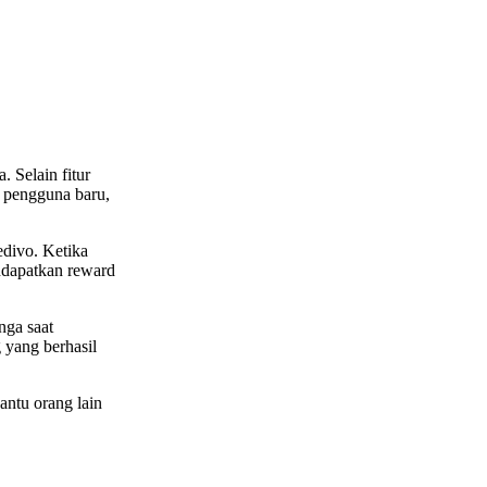
 Selain fitur
i pengguna baru,
edivo. Ketika
ndapatkan reward
nga saat
 yang berhasil
ntu orang lain