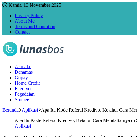
Kamis, 13 November 2025
Privacy Policy
About Me
Terms and Condition
Contact
Akulaku
Danamas
Gopay
Home Credit
Kredivo
Pegadaian
Shopee
Beranda
Aplikasi
Apa Itu Kode Referal Kredivo, Ketahui Cara Men
Apa Itu Kode Referal Kredivo, Ketahui Cara Mendaftarnya di 
Aplikasi