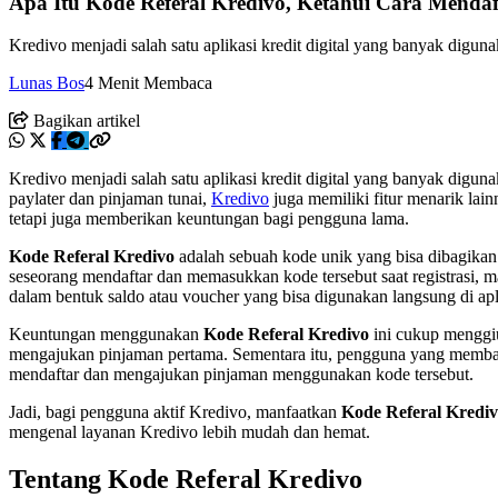
Apa Itu Kode Referal Kredivo, Ketahui Cara Mendaft
Kredivo menjadi salah satu aplikasi kredit digital yang banyak digu
Lunas Bos
4 Menit Membaca
Bagikan artikel
Kredivo menjadi salah satu aplikasi kredit digital yang banyak digu
paylater dan pinjaman tunai,
Kredivo
juga memiliki fitur menarik lai
tetapi juga memberikan keuntungan bagi pengguna lama.
Kode Referal Kredivo
adalah sebuah kode unik yang bisa dibagikan
seseorang mendaftar dan memasukkan kode tersebut saat registra
dalam bentuk saldo atau voucher yang bisa digunakan langsung di apl
Keuntungan menggunakan
Kode Referal Kredivo
ini cukup menggiu
mengajukan pinjaman pertama. Sementara itu, pengguna yang membagi
mendaftar dan mengajukan pinjaman menggunakan kode tersebut.
Jadi, bagi pengguna aktif Kredivo, manfaatkan
Kode Referal Kredi
mengenal layanan Kredivo lebih mudah dan hemat.
Tentang Kode Referal Kredivo