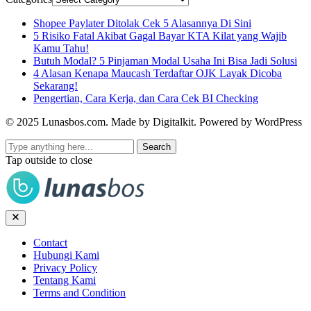
Shopee Paylater Ditolak Cek 5 Alasannya Di Sini
5 Risiko Fatal Akibat Gagal Bayar KTA Kilat yang Wajib
Kamu Tahu!
Butuh Modal? 5 Pinjaman Modal Usaha Ini Bisa Jadi Solusi
4 Alasan Kenapa Maucash Terdaftar OJK Layak Dicoba
Sekarang!
Pengertian, Cara Kerja, dan Cara Cek BI Checking
© 2025 Lunasbos.com. Made by Digitalkit. Powered by WordPress
Search
Tap outside to close
Contact
Hubungi Kami
Privacy Policy
Tentang Kami
Terms and Condition