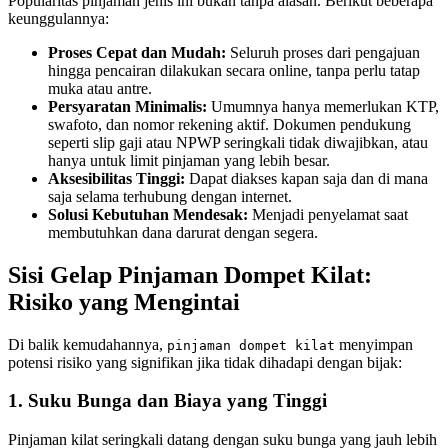
Popularitas pinjaman jenis ini bukan tanpa alasan. Berikut beberapa
keunggulannya:
Proses Cepat dan Mudah:
Seluruh proses dari pengajuan
hingga pencairan dilakukan secara online, tanpa perlu tatap
muka atau antre.
Persyaratan Minimalis:
Umumnya hanya memerlukan KTP,
swafoto, dan nomor rekening aktif. Dokumen pendukung
seperti slip gaji atau NPWP seringkali tidak diwajibkan, atau
hanya untuk limit pinjaman yang lebih besar.
Aksesibilitas Tinggi:
Dapat diakses kapan saja dan di mana
saja selama terhubung dengan internet.
Solusi Kebutuhan Mendesak:
Menjadi penyelamat saat
membutuhkan dana darurat dengan segera.
Sisi Gelap Pinjaman Dompet Kilat:
Risiko yang Mengintai
Di balik kemudahannya,
menyimpan
pinjaman dompet kilat
potensi risiko yang signifikan jika tidak dihadapi dengan bijak:
1. Suku Bunga dan Biaya yang Tinggi
Pinjaman kilat seringkali datang dengan suku bunga yang jauh lebih