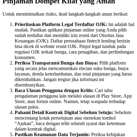
Pinjaman Dompet Kilat yang Aman
Untuk meminimalkan risiko, ikuti langkah-langkah aman berikut:
Prioritaskan Platform Legal Terdaftar OJK:
Ini adalah hal
mutlak. Pastikan aplikasi pinjaman online yang Anda pilih
sudah terdaftar dan memiliki izin resmi dari Otoritas Jasa
Keuangan (OJK). Daftar perusahaan fintech lending berizin
bisa dicek di website resmi OJK. Pinjol legal tunduk pada
regulasi OJK terkait bunga, cara penagihan, dan perlindungan
konsumen.
Periksa Transparansi Bunga dan Biaya:
Pilih platform
yang secara jelas mencantumkan rincian suku bunga, biaya
layanan, denda keterlambatan, dan total pinjaman yang harus
dikembalikan. Jangan tergiur jika informasi ini
disembunyikan.
Baca Ulasan Pengguna dengan Kritis:
Cari tahu
pengalaman pengguna lain melalui ulasan di Play Store, App
Store, atau forum online. Namun, tetap waspada terhadap
ulasan palsu.
Pahami Detail Kontrak Digital Sebelum Setuju:
Sebelum
mencentang kotak persetujuan atau menekan tombol
“Ajukan”, baca dengan teliti seluruh syarat dan ketentuan
dalam kontrak digital.
Pastikan Keamanan Data Terjamin:
Periksa kebijakan