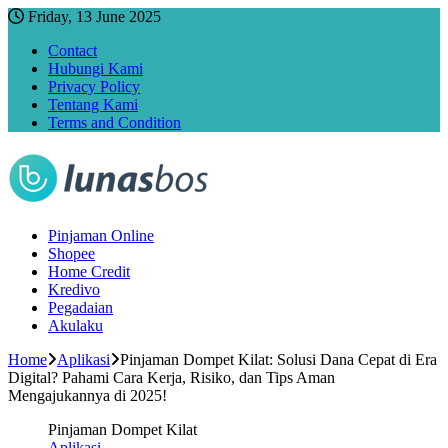
Friday, 13 June 2025
Contact
Hubungi Kami
Privacy Policy
Tentang Kami
Terms and Condition
Pinjaman Online
Shopee
Home Credit
Kredivo
Pegadaian
Akulaku
Home
Aplikasi
Pinjaman Dompet Kilat: Solusi Dana Cepat di Era
Digital? Pahami Cara Kerja, Risiko, dan Tips Aman
Mengajukannya di 2025!
Pinjaman Dompet Kilat
Aplikasi