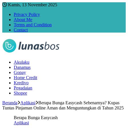
Kamis, 13 November 2025
Privacy Policy
About Me
Terms and Condition
Contact
Akulaku
Danamas
Gopay
Home Credit
Kredivo
Pegadaian
Shopee
Beranda
Aplikasi
Berapa Bunga Easycash Sebenarnya? Kupas
Tuntas Pinjaman Online Aman dan Menguntungkan di Tahun 2025
Berapa Bunga Easycash
Aplikasi