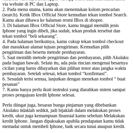
via website di PC dan Laptop.
2. Pada menu utama, kamu akan menemukan kolom pencarian
(search). Ketik IBox Official Store kemudian tekan tombol Search.
Kamu akan dibawa ke halaman resmi IBox di shopee.
3. Di halaman IBox Official Store, kamu tinggal memilih jenis
Iphone yang ingin dibeli, jika sudah, tekan produk tersebut dan
tekan tombol “beli sekarang”.
4. Pada halaman berikutnya, kamu cukup tekan tombol checkout
dan masukkan alamat tujuan pengiriman. Kemudian pilih
pengiriman dan beserta metode pembayaran.
5. Saat memilih metode pengiriman dan pembayaran, pilih Akulaku
pada bagian bawah. Selain itu, ada pula rincian mengenai besarnya
cicilan yang harus dibayarkan dan pilihan tenor atau jangka waktu
pembayaran. Setelah selesai, tekan tombol “konfirmasi”.
6. Sesudah terisi semua, lanjutkan dengan menekan tombol “ buat
pesanan”
7. Kamu hanya perlu ikuti instruksi yang diarahkan sistem sampai
proses pengajuan kredit Iphone selesai.
Perlu diingat juga, besaran bunga pinjaman yang dibebankan
Akulaku tidaklah sedikit, jadi bijaklah dalam melakukan proses
kredit, ukur juga kemampuan finansial kamu sebelum Melakukan
kredit Iphone. Jangan dipaksakan apabila pendapatan kamu tidak
memadai untuk membeli Iphone, baik secara tunai ataupun kredit.