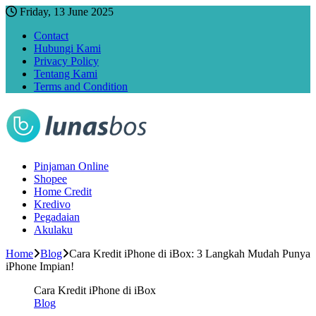
Friday, 13 June 2025
Contact
Hubungi Kami
Privacy Policy
Tentang Kami
Terms and Condition
Pinjaman Online
Shopee
Home Credit
Kredivo
Pegadaian
Akulaku
Home
Blog
Cara Kredit iPhone di iBox: 3 Langkah Mudah Punya
iPhone Impian!
Cara Kredit iPhone di iBox
Blog