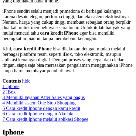
yang digunakan pada iPhone.
iPhone sendiri selalu menjadi primadona di berbagai kalangan
karena desain elegan, performa tinggi, dan ekosistem eksklusifnya.
Namun, harga yang cukup tinggi membuat sebagian orang berpikir
dua kali untuk membelinya secara tunai. Untuk itulah banyak yang
mulai mencari tahu
cara kredit iPhone
agar bisa memiliki
perangkat impian ini tanpa membebani keuangan.
Kini,
cara kredit iPhone
bisa dilakukan dengan mudah melalui
berbagai platform resmi seperti iBox, toko elektronik, maupun
aplikasi keuangan digital. Dengan proses yang cepat dan cicilan
ringan, siapa saja bisa merasakan pengalaman menggunakan iPhone
tanpa harus membayar penuh di awal.
Contents
hide
1
Iphone
2
IBox
3
Memiliki layanan After Sales yang bagus
4
Memiliki sistem One Stop Shopping
5
Cara kredit Iphone dengan kartu kredit
6
Cara kredit Iphone dengan Akulaku
7
Cara kredit Iphone melalui aplikasi Shopee
Iphone