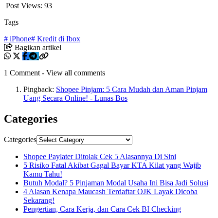
Post Views:
93
Tags
# iPhone
# Kredit di Ibox
Bagikan artikel
1 Comment
-
View all comments
Pingback:
Shopee Pinjam: 5 Cara Mudah dan Aman Pinjam
Uang Secara Online! - Lunas Bos
Categories
Categories
Shopee Paylater Ditolak Cek 5 Alasannya Di Sini
5 Risiko Fatal Akibat Gagal Bayar KTA Kilat yang Wajib
Kamu Tahu!
Butuh Modal? 5 Pinjaman Modal Usaha Ini Bisa Jadi Solusi
4 Alasan Kenapa Maucash Terdaftar OJK Layak Dicoba
Sekarang!
Pengertian, Cara Kerja, dan Cara Cek BI Checking