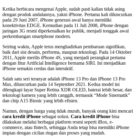
Ketika berbicara mengenai Apple, sudah pasti kalian tidak asing
dengan produk andalannya, yakni iPhone. Pertama kali diluncurkan
pada 29 Juni 2007, iPhone generasi awal hanya memiliki
konektivitas EDGE. Kemudian pada 11 Juli 2008, iPhone dengan
jaringan 3G resmi diperkenalkan ke publik, menjadi tonggak awal
perkembangan smartphone modern.
Seiring waktu, Apple terus menghadirkan pembaruan signifikan,
baik dari sisi desain, performa, maupun teknologi. Pada 14 Oktober
2011, Apple merilis iPhone 4S, yang menjadi perangkat pertama
dengan fitur Artificial Intelligence bernama SIRI. Ini menjadikan
iPhone semakin cerdas dan interaktif.
Salah satu seri teranyar adalah iPhone 13 Pro dan iPhone 13 Pro
Max, diluncurkan pada 14 September 2021. Kedua model ini
dilengkapi layar Super Retina XDR OLED, baterai lebih besar, dan
teknologi kamera yang lebih canggih, termasuk “Mode Sinematik”
dan chip A15 Bionic yang lebih efisien.
Namun, dengan harga yang tidak murah, banyak orang kini mencari
cara kredit iPhone
sebagai solusi.
Cara kredit iPhone
bisa
dilakukan melalui berbagai platform resmi seperti iBox, e-
commerce, atau fintech, sehingga Anda tetap bisa memiliki iPhone
impian dengan cicilan ringan dan proses yang mudah.